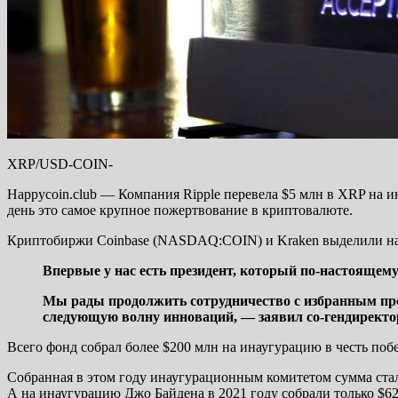
XRP/USD-COIN-
Happycoin.club — Компания Ripple перевела $5 млн в XRP на 
день это самое крупное пожертвование в криптовалюте.
Криптобиржи Coinbase (NASDAQ:COIN) и Kraken выделили на м
Впервые у нас есть президент, который по-настоящем
Мы рады продолжить сотрудничество с избранным през
следующую волну инноваций, — заявил со-гендиректо
Всего фонд собрал более $200 млн на инаугурацию в честь поб
Собранная в этом году инаугурационным комитетом сумма стал
А на инаугурацию Джо Байдена в 2021 году собрали только $62