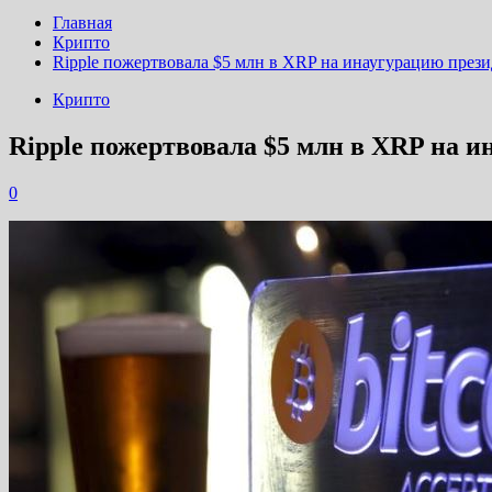
Главная
Крипто
Ripple пожертвовала $5 млн в XRP на инаугурацию през
Крипто
Ripple пожертвовала $5 млн в XRP на 
0