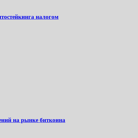
тостейкинга налогом
нений на рынке биткоина