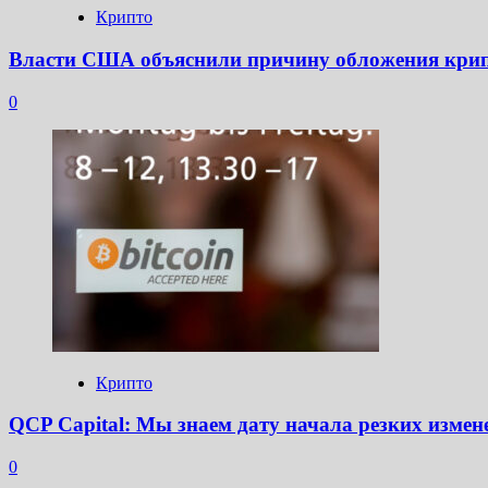
Крипто
Власти США объяснили причину обложения крип
0
Крипто
QCP Capital: Мы знаем дату начала резких изме
0