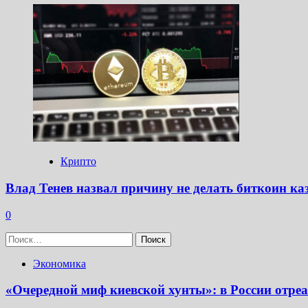
Крипто
Влад Тенев назвал причину не делать биткоин к
0
Найти:
Экономика
«Очередной миф киевской хунты»: в России отр