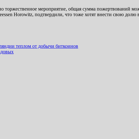
вано торжественное мероприятие, общая сумма пожертвований мо
essen Horowitz, подтвердили, что тоже хотят внести свою долю 
ляндии теплом от добычи биткоинов
одовых