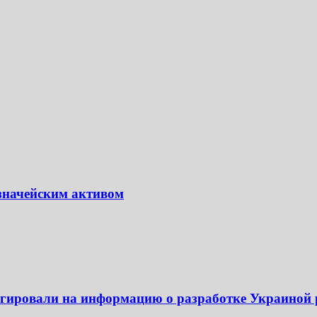
азначейским активом
еагировали на информацию о разработке Украиной