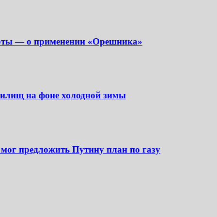
перты — о применении «Орешника»
анилищ на фоне холодной зимы
 мог предложить Путину план по газу