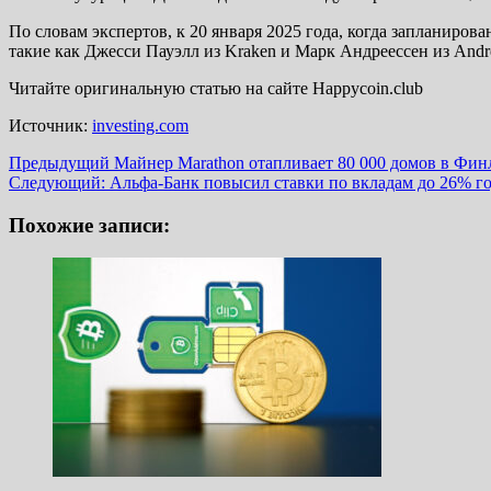
По словам экспертов, к 20 января 2025 года, когда запланиро
такие как Джесси Пауэлл из Kraken и Марк Андреессен из Andre
Читайте оригинальную статью на сайте Happycoin.club
Источник:
investing.com
Навигация
Предыдущий
Майнер Marathon отапливает 80 000 домов в Фин
Следующий:
Альфа-Банк повысил ставки по вкладам до 26% г
записи
Похожие записи: