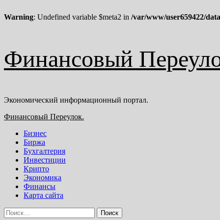
Warning
: Undefined variable $meta2 in
/var/www/user659422/data
Перейти
Финансовый Переуло
к
содержимому
Экономический информационный портал.
Основное
Финансовый Переулок.
меню
Бизнес
Биржа
Бухгалтерия
Инвестиции
Крипто
Экономика
Финансы
Карта сайта
Найти: