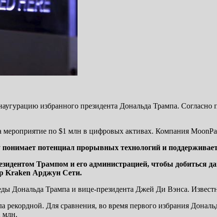
инаугурацию избранного президента Дональда Трампа. Согласно 
ероприятие по $1 млн в цифровых активах. Компания MoonPay т
у понимает потенциал прорывных технологий и поддерживает
идентом Трампом и его администрацией, чтобы добиться дав
р Kraken Арджун Сети.
еды Дональда Трампа и вице-президента Джей Ди Вэнса. Известно
а рекордной. Для сравнения, во время первого избрания Дональ
 млн.