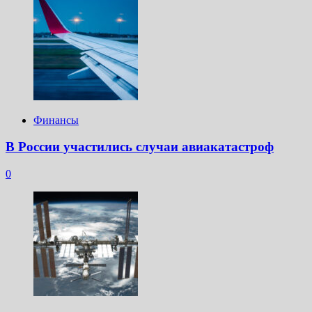
Финансы
В России участились случаи авиакатастроф
0