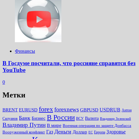
Финансы
В Госдуме посчитали, что россияне справятся без
YouTube
0
Метки
forex
forexnews
BRENT
EURUSD
GBPUSD
USDRUB
Антон
В России
Банк
Бизнес
Валюта
Силуанов
ВСУ
Владимир Зеленский
Владимир Путин
В мире
Военная операция по защите Донбасса
Деньги
Газ
Здоровье
Доллар
Вооруженный конфликт
Европа
ЕС