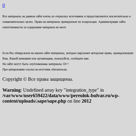
0
Все материалы на данном сайте взяты из открытых источников и предоставляются исключительно в
ознакомительных целях. Права на материалы принадлежат их владельцам. Администрация сайта
ответственности за содержание материала не несет.
Если Вы обнаружили на нашем сайте материалы, которые нарушают авторские права, принадлежащие
Вам, Вашей компании или организации, пожалуйста, сообщите нам.
На сайте могут быть опубликованы материалы 18+!
При цитировании ссылка на источник обязательна.
Copyright © Все права защищены.
Warning
: Undefined array key "integration_type" in
/var/www/user659422/data/www/pereulok-bulvar.ru/wp-
content/uploads/.sape/sape.php
on line
2012