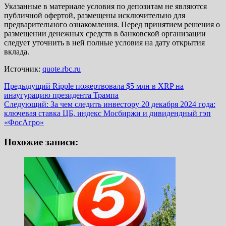
Указанные в материале условия по депозитам не являются
публичной офертой, размещены исключительно для
предварительного ознакомления. Перед принятием решения о
размещении денежных средств в банковской организации
следует уточнить в ней полные условия на дату открытия
вклада.
Источник:
quote.rbc.ru
Навигация
Предыдущий
Ripple пожертвовала $5 млн в XRP на
инаугурацию президента Трампа
записи
Следующий:
За чем следить инвестору 20 декабря 2024 года:
ключевая ставка ЦБ, индекс Мосбиржи и дивидендный гэп
«ФосАгро»
Похожие записи: