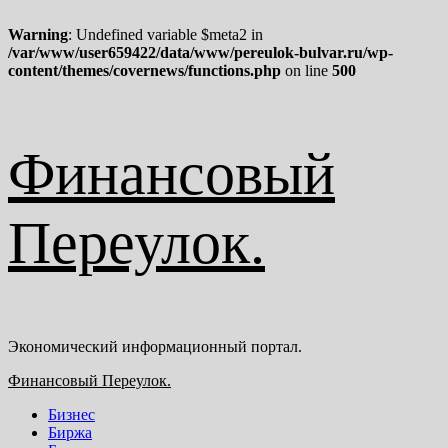
Warning
: Undefined variable $meta2 in
/var/www/user659422/data/www/pereulok-bulvar.ru/wp-
content/themes/covernews/functions.php
on line
500
Перейти
Финансовый
к
содержимому
Переулок.
Экономический информационный портал.
Основное
Финансовый Переулок.
меню
Бизнес
Биржа