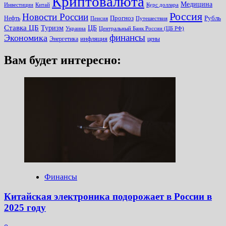
Криптовалюта
Медицина
Инвестиции
Китай
Курс доллара
Россия
Новости России
Прогноз
Рубль
Нефть
Пенсия
Путешествия
Ставка ЦБ
Туризм
ЦБ
Украина
Центральный Банк России (ЦБ РФ)
финансы
Экономика
инфляция
Энергетика
цены
Вам будет интересно:
Финансы
Китайская электроника подорожает в России в
2025 году