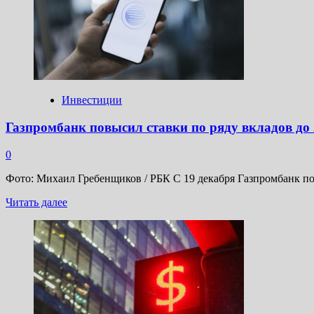
на
5%
после
решения
ЦБ
сохранить
ставку
на
Инвестиции
уровне
21%
Газпромбанк повысил ставки по ряду вкладов до
0
Фото: Михаил Гребенщиков / РБК С 19 декабря Газпромбанк по
Прочитать
Читать далее
больше
о
Газпромбанк
повысил
ставки
по
ряду
вкладов