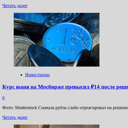
Прочитать
Читать далее
больше
о
МТС
подтвердила
целевой
ориентир
по
выплате
дивидендов
Инвестиции
Курс юаня на Мосбирже превысил ₽14 после реш
0
Фото: Shutterstock Сначала рубль слабо отреагировал на реше
Прочитать
Читать далее
больше
о