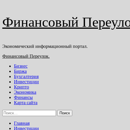
Перейти
Финансовый Переуло
к
содержимому
Экономический информационный портал.
Основное
Финансовый Переулок.
меню
Бизнес
Биржа
Бухгалтерия
Инвестиции
Крипто
Экономика
Финансы
Карта сайта
Найти:
Главная
Инвестиции