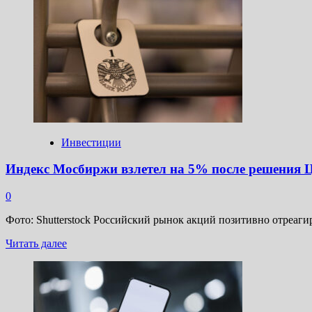
Курс
юаня
на
Мосбирже
превысил
₽14
после
решения
ЦБ
сохранить
ставку
Инвестиции
Индекс Мосбиржи взлетел на 5% после решения Ц
0
Фото: Shutterstock Российский рынок акций позитивно отреаги
Прочитать
Читать далее
больше
о
Индекс
Мосбиржи
взлетел