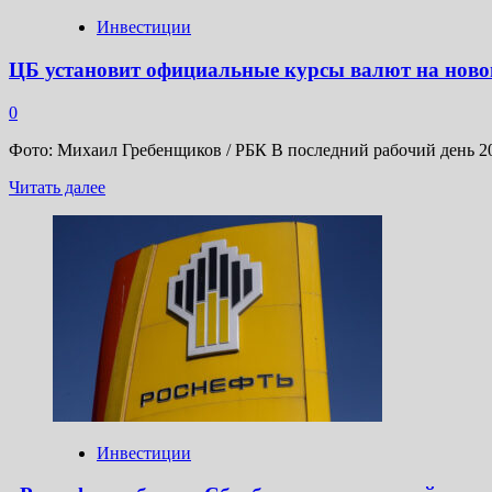
Инвестиции
ЦБ установит официальные курсы валют на ново
0
Фото: Михаил Гребенщиков / РБК В последний рабочий день 20
Прочитать
Читать далее
больше
о
ЦБ
установит
официальные
курсы
валют
на
новогодние
праздники
28
декабря
Инвестиции