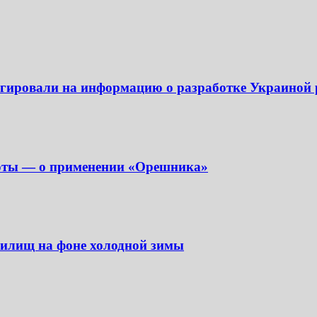
еагировали на информацию о разработке Украиной
перты — о применении «Орешника»
анилищ на фоне холодной зимы