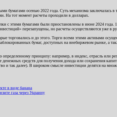
и бумагами осенью 2022 года. Суть механизма заключалась в т
ми. На тот момент расчеты проходили в долларах.
елки с этими бумагами были приостановлены в июне 2024 года.
Инвестиций» перезапущены, но расчеты осуществляются уже в ру
рые торговались и до этого. Торги всеми этими активами осуще
заблокированных бумаг, доступных на внебиржевом рынке, а та
 определенному принципу: например, в индекс, отрасль или рег
е денежных средств для получения дохода или сохранения капи
тво и так далее). В широком смысле инвестиции делятся на мно
кте в виде банана
нзите газа через Украину