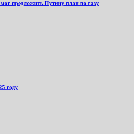
 мог предложить Путину план по газу
25 году