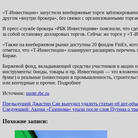
«Т-Инвестиции» запустили внебиржевые торги заблокированным
другом «внутри брокера», без связки с организованными торга
В пресс-службе брокера «РБК Инвестициям» пояснили, что сд
за собой остановку долларовых торгов. Сейчас же торги у «Т-
«Также на внебиржевом рынке доступны 20 фондов FinEx, кото
отметил, что «Т-Инвестиции» планируют расширять перечень 
Бирже.
Биржевой фонд, вкладывающий средства участников в акции по
инструменты: бонды, товары и пр. Инвестиции — это вложени
бумаг) и реальные (инвестиции в промышленность, строительс
или венчурные и прочие. Подробнее
Источник:
quote.rbc.ru
Навигация
Предыдущий
Джастин Сан вынудил удалить статью об арт-объе
Следующий:
Акции «Газпрома» упали после слов Путина о тра
записи
Похожие записи: