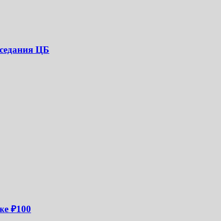
аседания ЦБ
же ₽100