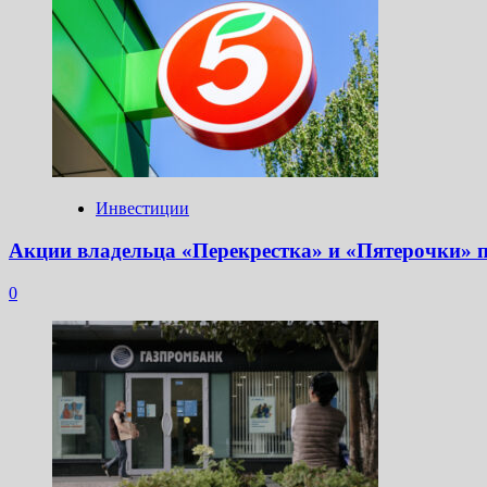
Инвестиции
Акции владельца «Перекрестка» и «Пятерочки» 
0