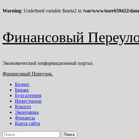
Warning
: Undefined variable $meta2 in
/var/www/user659422/data
Перейти
Финансовый Переуло
к
содержимому
Экономический информационный портал.
Основное
Финансовый Переулок.
меню
Бизнес
Биржа
Бухгалтерия
Инвестиции
Крипто
Экономика
Финансы
Карта сайта
Найти: