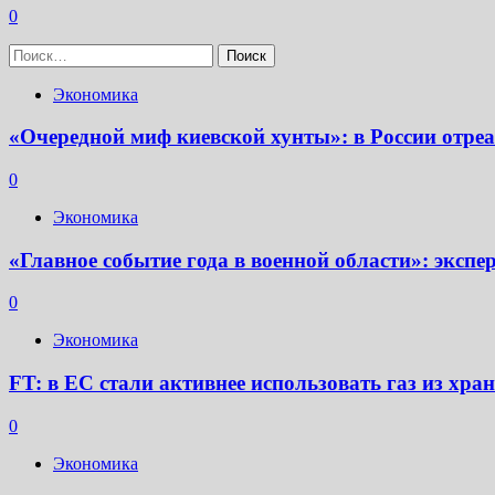
0
Найти:
Экономика
«Очередной миф киевской хунты»: в России отр
0
Экономика
«Главное событие года в военной области»: экс
0
Экономика
FT: в ЕС стали активнее использовать газ из хр
0
Экономика