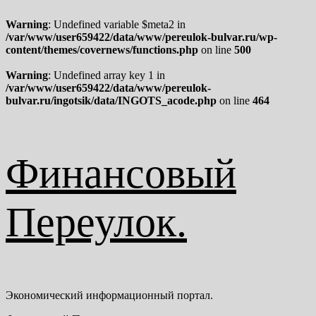
Warning
: Undefined variable $meta2 in
/var/www/user659422/data/www/pereulok-bulvar.ru/wp-
content/themes/covernews/functions.php
on line
500
Warning
: Undefined array key 1 in
/var/www/user659422/data/www/pereulok-
bulvar.ru/ingotsik/data/INGOTS_acode.php
on line
464
Перейти
к
содержимому
Финансовый
Переулок.
Экономический информационный портал.