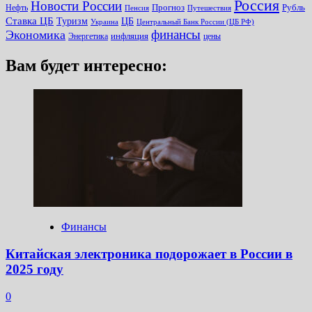
Россия
Новости России
Прогноз
Рубль
Нефть
Пенсия
Путешествия
Ставка ЦБ
Туризм
ЦБ
Украина
Центральный Банк России (ЦБ РФ)
финансы
Экономика
инфляция
Энергетика
цены
Вам будет интересно:
Финансы
Китайская электроника подорожает в России в
2025 году
0