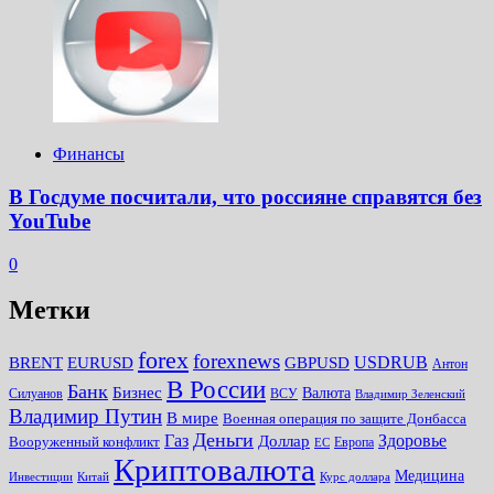
Финансы
В Госдуме посчитали, что россияне справятся без
YouTube
0
Метки
forex
forexnews
BRENT
EURUSD
GBPUSD
USDRUB
Антон
В России
Банк
Бизнес
Валюта
Силуанов
ВСУ
Владимир Зеленский
Владимир Путин
В мире
Военная операция по защите Донбасса
Деньги
Газ
Здоровье
Доллар
Вооруженный конфликт
Европа
ЕС
Криптовалюта
Медицина
Инвестиции
Китай
Курс доллара