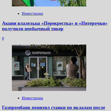
Инвестиции
Акции владельца «Перекрестка» и «Пятерочки»
получили необычный тикер
0
Инвестиции
Газпромбанк понизил ставки по вкладам после