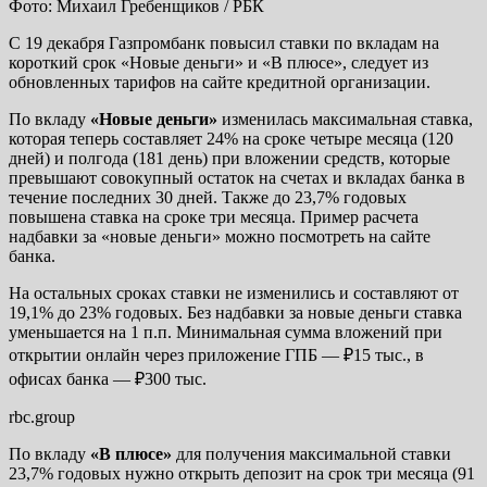
Фото: Михаил Гребенщиков / РБК
С 19 декабря Газпромбанк повысил ставки по вкладам на
короткий срок «Новые деньги» и «В плюсе», следует из
обновленных тарифов на сайте кредитной организации.
По вкладу
«Новые деньги»
изменилась максимальная ставка,
которая теперь составляет 24% на сроке четыре месяца (120
дней) и полгода (181 день) при вложении средств, которые
превышают совокупный остаток на счетах и вкладах банка в
течение последних 30 дней. Также до 23,7% годовых
повышена ставка на сроке три месяца. Пример расчета
надбавки за «новые деньги» можно посмотреть на сайте
банка.
На остальных сроках ставки не изменились и составляют от
19,1% до 23% годовых. Без надбавки за новые деньги ставка
уменьшается на 1 п.п. Минимальная сумма вложений при
открытии онлайн через приложение ГПБ — ₽15 тыс., в
офисах банка — ₽300 тыс.
rbc.group
По вкладу
«В плюсе»
для получения максимальной ставки
23,7% годовых нужно открыть депозит на срок три месяца (91