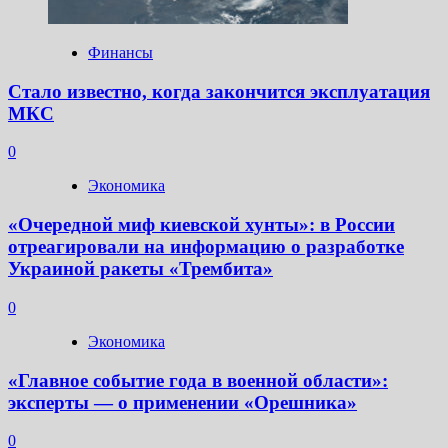
Финансы
Стало известно, когда закончится эксплуатация
МКС
0
Экономика
«Очередной миф киевской хунты»: в России
отреагировали на информацию о разработке
Украиной ракеты «Трембита»
0
Экономика
«Главное событие года в военной области»:
эксперты — о применении «Орешника»
0