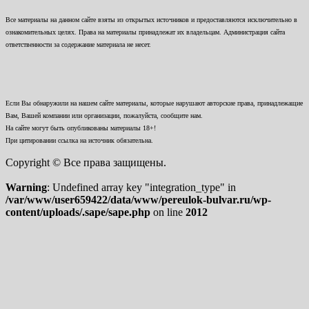
Все материалы на данном сайте взяты из открытых источников и предоставляются исключительно в
ознакомительных целях. Права на материалы принадлежат их владельцам. Администрация сайта
ответственности за содержание материала не несет.
Если Вы обнаружили на нашем сайте материалы, которые нарушают авторские права, принадлежащие
Вам, Вашей компании или организации, пожалуйста, сообщите нам.
На сайте могут быть опубликованы материалы 18+!
При цитировании ссылка на источник обязательна.
Copyright © Все права защищены.
Warning
: Undefined array key "integration_type" in
/var/www/user659422/data/www/pereulok-bulvar.ru/wp-
content/uploads/.sape/sape.php
on line
2012