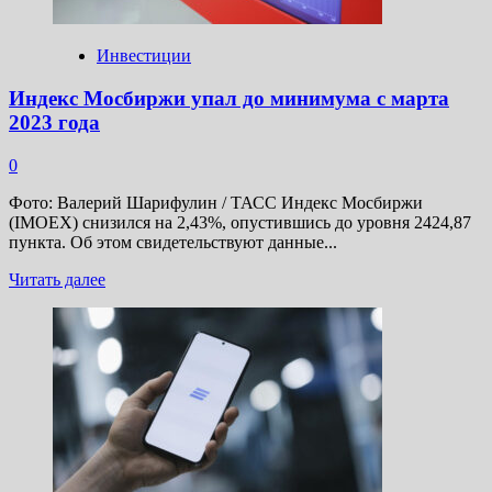
Инвестиции
Индекс Мосбиржи упал до минимума с марта
2023 года
0
Фото: Валерий Шарифулин / ТАСС Индекс Мосбиржи
(IMOEX) снизился на 2,43%, опустившись до уровня 2424,87
пункта. Об этом свидетельствуют данные...
Прочитать
Читать далее
больше
о
Индекс
Мосбиржи
упал
до
минимума
с
марта
2023