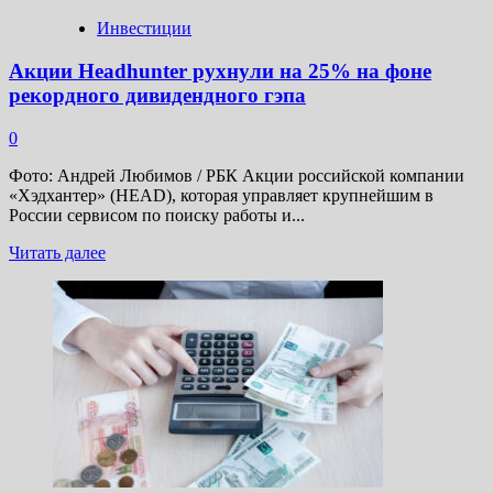
Инвестиции
Акции Headhunter рухнули на 25% на фоне
рекордного дивидендного гэпа
0
Фото: Андрей Любимов / РБК Акции российской компании
«Хэдхантер» (HEAD), которая управляет крупнейшим в
России сервисом по поиску работы и...
Прочитать
Читать далее
больше
о
Акции
Headhunter
рухнули
на
25%
на
фоне
рекордного
дивидендного
гэпа