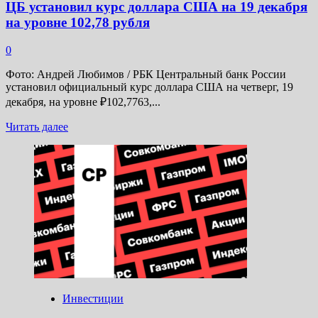
ЦБ установил курс доллара США на 19 декабря
на уровне 102,78 рубля
0
Фото: Андрей Любимов / РБК Центральный банк России
установил официальный курс доллара США на четверг, 19
декабря, на уровне ₽102,7763,...
Прочитать
Читать далее
больше
о
ЦБ
установил
курс
доллара
США
на
19
декабря
на
уровне
102,78
Инвестиции
рубля