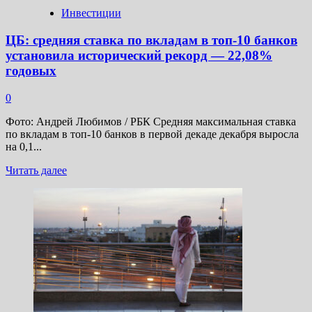
103
Инвестиции
рубля
ЦБ: средняя ставка по вкладам в топ-10 банков
установила исторический рекорд — 22,08%
годовых
0
Фото: Андрей Любимов / РБК Средняя максимальная ставка
по вкладам в топ-10 банков в первой декаде декабря выросла
на 0,1...
Прочитать
Читать далее
больше
о
ЦБ:
средняя
ставка
по
вкладам
в
топ-10
банков
установила