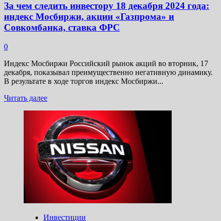
За чем следить инвестору 18 декабря 2024 года:
индекс Мосбиржи, акции «Газпрома» и
Совкомбанка, ставка ФРС
0
Индекс Мосбиржи Российский рынок акций во вторник, 17
декабря, показывал преимущественно негативную динамику.
В результате в ходе торгов индекс Мосбиржи...
Прочитать
Читать далее
больше
о
За
чем
следить
инвестору
18
декабря
2024
года:
индекс
Мосбиржи,
акции
Инвестиции