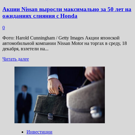
«Газпрома»
и
Акции Nissan выросли максимально за 50 лет на
Совкомбанка,
ожиданиях слияния с Honda
ставка
ФРС
0
Фото: Harold Cunningham / Getty Images Акции японской
автомобильной компании Nissan Motor на торгах в среду, 18
декабря, взлетели на...
Прочитать
Читать далее
больше
о
Акции
Nissan
выросли
максимально
за
50
лет
на
ожиданиях
слияния
с
Инвестиции
Honda