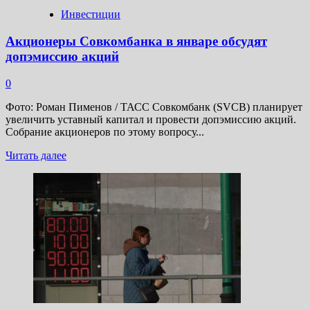
Инвестиции
Акционеры Совкомбанка в январе обсудят
допэмиссию акций
0
Фото: Роман Пименов / ТАСС Совкомбанк (SVCB) планирует
увеличить уставный капитал и провести допэмиссию акций.
Собрание акционеров по этому вопросу...
Прочитать
Читать далее
больше
о
Акционеры
Совкомбанка
в
январе
обсудят
допэмиссию
акций