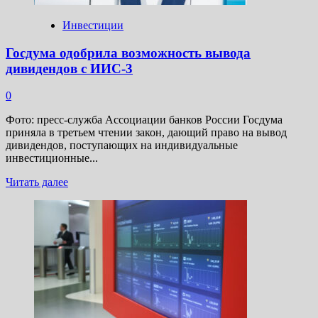
100
раз
Инвестиции
Госдума одобрила возможность вывода
дивидендов с ИИС-3
0
Фото: пресс-служба Ассоциации банков России Госдума
приняла в третьем чтении закон, дающий право на вывод
дивидендов, поступающих на индивидуальные
инвестиционные...
Прочитать
Читать далее
больше
о
Госдума
одобрила
возможность
вывода
дивидендов
с
ИИС-3