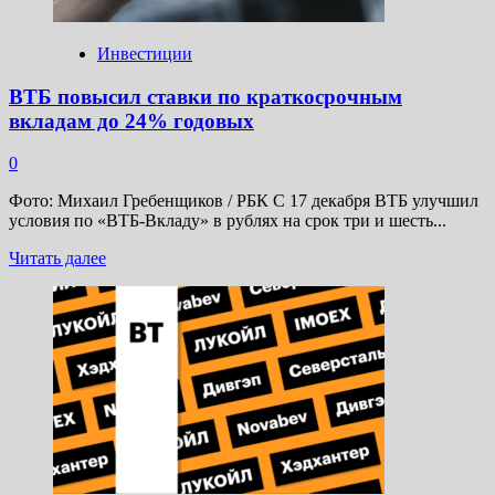
года
Инвестиции
ВТБ повысил ставки по краткосрочным
вкладам до 24% годовых
0
Фото: Михаил Гребенщиков / РБК С 17 декабря ВТБ улучшил
условия по «ВТБ-Вкладу» в рублях на срок три и шесть...
Прочитать
Читать далее
больше
о
ВТБ
повысил
ставки
по
краткосрочным
вкладам
до
24%
годовых