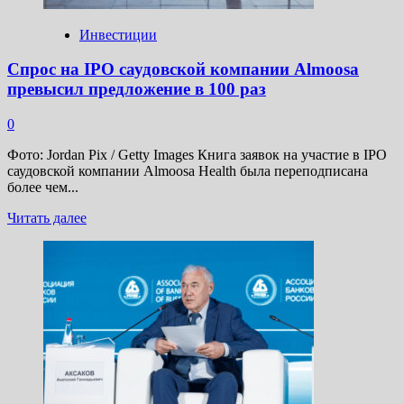
исторический
рекорд
Инвестиции
—
22,08%
Спрос на IPO саудовской компании Almoosa
годовых
превысил предложение в 100 раз
0
Фото: Jordan Pix / Getty Images Книга заявок на участие в IPO
cаудовской компании Almoosa Health была переподписана
более чем...
Прочитать
Читать далее
больше
о
Спрос
на
IPO
саудовской
компании
Almoosa
превысил
предложение
в