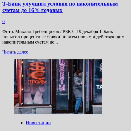
Т-Банк улучшил условия по накопительным
счетам до 16% годовых
0
Фото: Михаил Гребенщиков / РБК С 19 декабря Т-Банк
повысил процентные ставки по всем новым и действующим
накопительным счетам до...
Прочитать
Читать далее
больше
о
Т-
Банк
улучшил
условия
по
накопительным
счетам
до
16%
годовых
Инвестиции