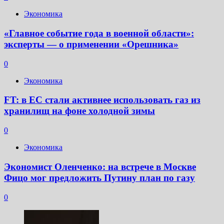
акции
Экономика
ЛУКОЙЛа
и
«Главное событие года в военной области»:
Novabev
эксперты — о применении «Орешника»
0
Экономика
FT: в ЕС стали активнее использовать газ из
хранилищ на фоне холодной зимы
0
Экономика
Экономист Оленченко: на встрече в Москве
Фицо мог предложить Путину план по газу
0