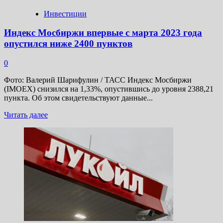
2025
году
Инвестиции
Индекс Мосбиржи впервые с марта 2023 года
опустился ниже 2400 пунктов
0
Фото: Валерий Шарифулин / ТАСС Индекс Мосбиржи
(IMOEX) снизился на 1,33%, опустившись до уровня 2388,21
пункта. Об этом свидетельствуют данные...
Прочитать
Читать далее
больше
о
Индекс
Мосбиржи
впервые
с
марта
2023
года
опустился
ниже
2400