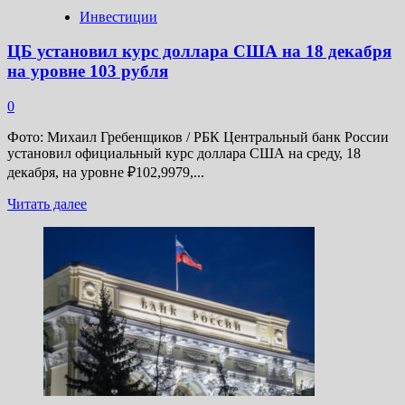
Инвестиции
ЦБ установил курс доллара США на 18 декабря
на уровне 103 рубля
0
Фото: Михаил Гребенщиков / РБК Центральный банк России
установил официальный курс доллара США на среду, 18
декабря, на уровне ₽102,9979,...
Прочитать
Читать далее
больше
о
ЦБ
установил
курс
доллара
США
на
18
декабря
на
уровне