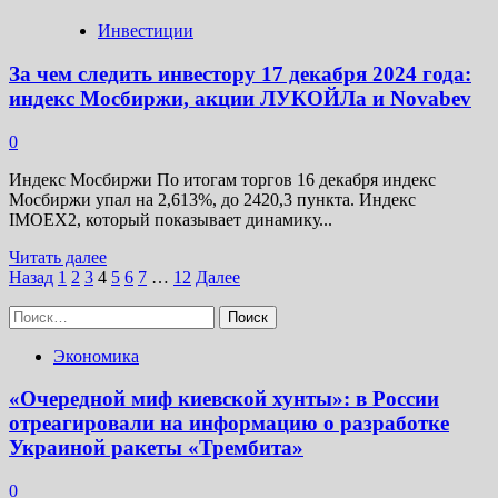
Инвестиции
За чем следить инвестору 17 декабря 2024 года:
индекс Мосбиржи, акции ЛУКОЙЛа и Novabev
0
Индекс Мосбиржи По итогам торгов 16 декабря индекс
Мосбиржи упал на 2,613%, до 2420,3 пункта. Индекс
IMOEX2, который показывает динамику...
Прочитать
Читать далее
Пагинация
больше
Назад
1
2
3
4
5
6
7
…
12
Далее
о
записей
Найти:
За
чем
Экономика
следить
инвестору
17
«Очередной миф киевской хунты»: в России
декабря
отреагировали на информацию о разработке
2024
Украиной ракеты «Трембита»
года:
индекс
0
Мосбиржи,