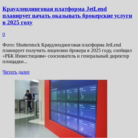
Краудлендинговая платформа JetLend
планирует начать оказывать брокерские услуги
в 2025 году
0
Фото: Shutterstock Краудлендинговая платформа JetLend
планирует получить лицензию брокера в 2025 году, сообщил
«РБК Инвестициям» сооснователь и генеральный директор
площадки...
Прочитать
Читать далее
больше
о
Краудлендинговая
платформа
JetLend
планирует
начать
оказывать
брокерские
услуги
в