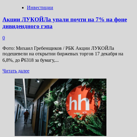
пунктов
Инвестиции
Акции ЛУКОЙЛа упали почти на 7% на фоне
дивидендного гэпа
0
Фото: Михаил Гребенщиков / РБК Акции ЛУКОЙЛа
подешевели на открытии биржевых торгов 17 декабря на
6,8%, до ₽6318 за бумагу,...
Прочитать
Читать далее
больше
о
Акции
ЛУКОЙЛа
упали
почти
на
7%
на
фоне
дивидендного
гэпа