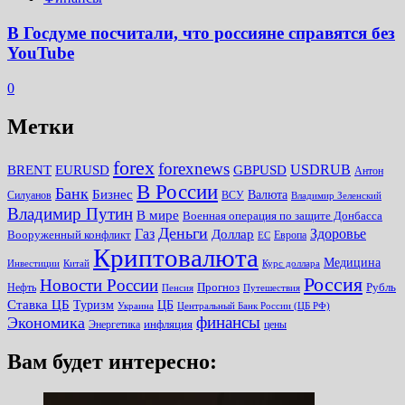
В Госдуме посчитали, что россияне справятся без
YouTube
0
Метки
forex
forexnews
BRENT
EURUSD
GBPUSD
USDRUB
Антон
В России
Банк
Бизнес
Валюта
Силуанов
ВСУ
Владимир Зеленский
Владимир Путин
В мире
Военная операция по защите Донбасса
Деньги
Газ
Здоровье
Доллар
Вооруженный конфликт
Европа
ЕС
Криптовалюта
Медицина
Инвестиции
Китай
Курс доллара
Россия
Новости России
Прогноз
Рубль
Нефть
Пенсия
Путешествия
Ставка ЦБ
Туризм
ЦБ
Украина
Центральный Банк России (ЦБ РФ)
финансы
Экономика
инфляция
Энергетика
цены
Вам будет интересно: