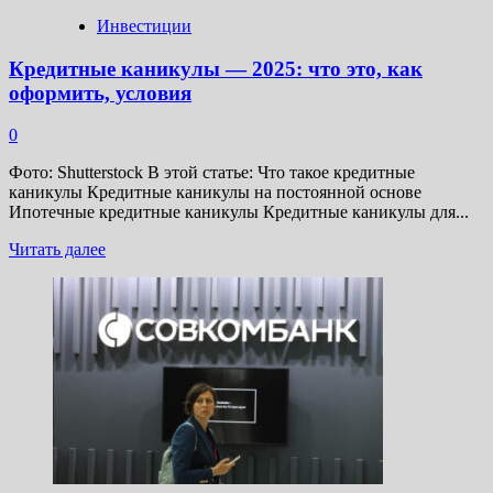
Инвестиции
Кредитные каникулы — 2025: что это, как
оформить, условия
0
Фото: Shutterstock В этой статье: Что такое кредитные
каникулы Кредитные каникулы на постоянной основе
Ипотечные кредитные каникулы Кредитные каникулы для...
Прочитать
Читать далее
больше
о
Кредитные
каникулы
—
2025:
что
это,
как
оформить,
условия