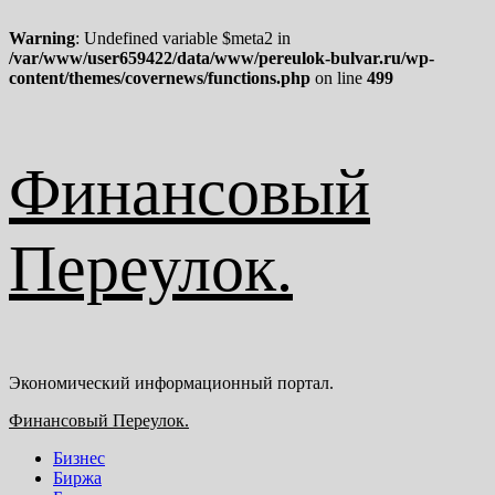
Warning
: Undefined variable $meta2 in
/var/www/user659422/data/www/pereulok-bulvar.ru/wp-
content/themes/covernews/functions.php
on line
499
Перейти
Финансовый
к
содержимому
Переулок.
Экономический информационный портал.
Основное
Финансовый Переулок.
меню
Бизнес
Биржа