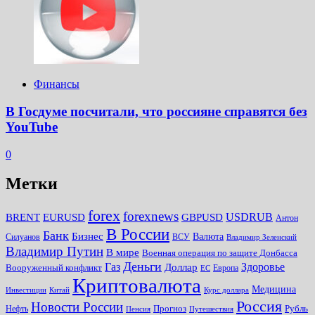
Финансы
В Госдуме посчитали, что россияне справятся без
YouTube
0
Метки
forex
forexnews
BRENT
EURUSD
GBPUSD
USDRUB
Антон
В России
Банк
Бизнес
Валюта
Силуанов
ВСУ
Владимир Зеленский
Владимир Путин
В мире
Военная операция по защите Донбасса
Деньги
Газ
Здоровье
Доллар
Вооруженный конфликт
Европа
ЕС
Криптовалюта
Медицина
Инвестиции
Китай
Курс доллара
Россия
Новости России
Прогноз
Рубль
Нефть
Пенсия
Путешествия