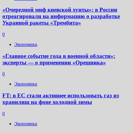
«Очередной миф киевской хунты»: в России
отреагировали на информацию о разработке
Украиной ракеты «Трембита»
0
Экономика
«Главное событие года в военной области»:
эксперты — о применении «Орешника»
0
Экономика
FT: в ЕС стали активнее использовать газ из
хранилищ на фоне холодной зимы
0
Экономика