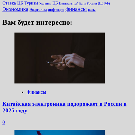
Ставка ЦБ
Туризм
ЦБ
Украина
Центральный Банк России (ЦБ РФ)
финансы
Экономика
инфляция
Энергетика
цены
Вам будет интересно:
Финансы
Китайская электроника подорожает в России в
2025 году
0