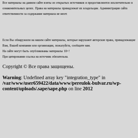
Все материалы на данном сайте взяты из открытых источников и предоставляются исключительно в
ознакомительных целях. Права на материалы принадлежат их владельцам. Администрация сайта
ответственности за содержание материала не несет.
Если Вы обнаружили на нашем сайте материалы, которые нарушают авторские права, принадлежащие
Вам, Вашей компании или организации, пожалуйста, сообщите нам.
На сайте могут быть опубликованы материалы 18+!
При цитировании ссылка на источник обязательна.
Copyright © Все права защищены.
Warning
: Undefined array key "integration_type" in
/var/www/user659422/data/www/pereulok-bulvar.ru/wp-
content/uploads/.sape/sape.php
on line
2012