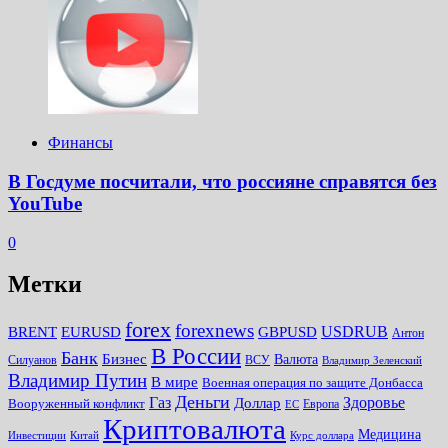
Финансы
В Госдуме посчитали, что россияне справятся без
YouTube
0
Метки
forex
forexnews
BRENT
EURUSD
GBPUSD
USDRUB
Антон
В России
Банк
Бизнес
Валюта
Силуанов
ВСУ
Владимир Зеленский
Владимир Путин
В мире
Военная операция по защите Донбасса
Деньги
Газ
Здоровье
Доллар
Вооруженный конфликт
Европа
ЕС
Криптовалюта
Медицина
Инвестиции
Китай
Курс доллара