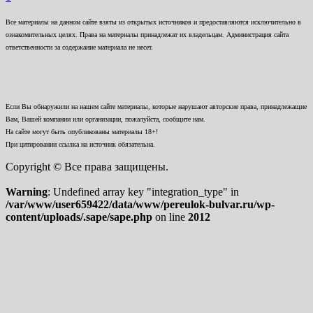
Все материалы на данном сайте взяты из открытых источников и предоставляются исключительно в
ознакомительных целях. Права на материалы принадлежат их владельцам. Администрация сайта
ответственности за содержание материала не несет.
Если Вы обнаружили на нашем сайте материалы, которые нарушают авторские права, принадлежащие
Вам, Вашей компании или организации, пожалуйста, сообщите нам.
На сайте могут быть опубликованы материалы 18+!
При цитировании ссылка на источник обязательна.
Copyright © Все права защищены.
Warning
: Undefined array key "integration_type" in
/var/www/user659422/data/www/pereulok-bulvar.ru/wp-
content/uploads/.sape/sape.php
on line
2012