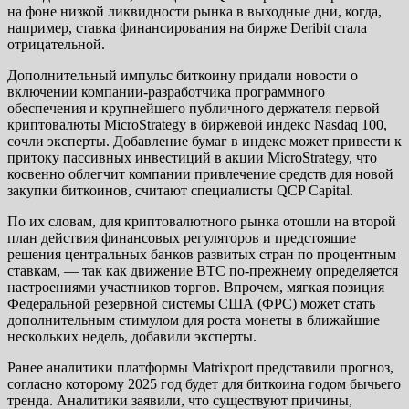
на фоне низкой ликвидности рынка в выходные дни, когда,
например, ставка финансирования на бирже Deribit стала
отрицательной.
Дополнительный импульс биткоину придали новости о
включении компании-разработчика программного
обеспечения и крупнейшего публичного держателя первой
криптовалюты MicroStrategy в биржевой индекс Nasdaq 100,
сочли эксперты. Добавление бумаг в индекс может привести к
притоку пассивных инвестиций в акции MicroStrategy, что
косвенно облегчит компании привлечение средств для новой
закупки биткоинов, считают специалисты QCP Capital.
По их словам, для криптовалютного рынка отошли на второй
план действия финансовых регуляторов и предстоящие
решения центральных банков развитых стран по процентным
ставкам, — так как движение BTC по-прежнему определяется
настроениями участников торгов. Впрочем, мягкая позиция
Федеральной резервной системы США (ФРС) может стать
дополнительным стимулом для роста монеты в ближайшие
нескольких недель, добавили эксперты.
Ранее аналитики платформы Matrixport представили прогноз,
согласно которому 2025 год будет для биткоина годом бычьего
тренда. Аналитики заявили, что существуют причины,