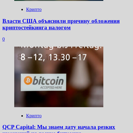
Крипто
Власти США объяснили причину обложения
криптостейкинга налогом
0
Крипто
QCP Capital: Мы знаем дату начала резких