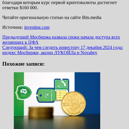
благодаря которым курс первой криптовалюты достигнет
отметки $160 000.
Читайте оригинальную статью на сайте Bits.media
Источник:
investing.com
Навигация
Предыдущий
Мосбиржа назвала сроки начала доступа всех
желающих к ЦФА
записи
Следующий:
За чем следить инвестору 17 декабря 2024 года:
индекс Мосбиржи, акции ЛУКОЙЛа и Novabev
Похожие записи: