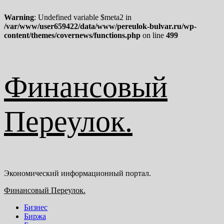
Warning
: Undefined variable $meta2 in
/var/www/user659422/data/www/pereulok-bulvar.ru/wp-
content/themes/covernews/functions.php
on line
499
Перейти
Финансовый
к
содержимому
Переулок.
Экономический информационный портал.
Основное
Финансовый Переулок.
меню
Бизнес
Биржа