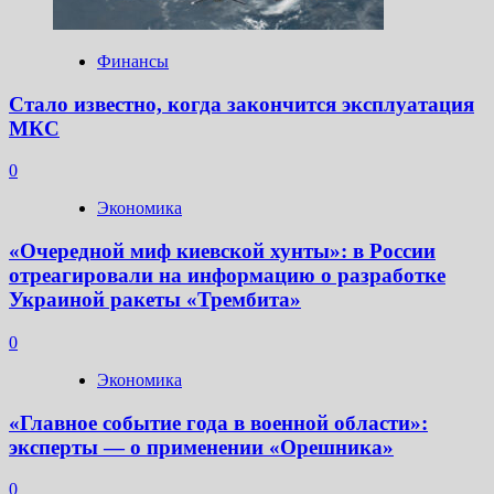
Финансы
Стало известно, когда закончится эксплуатация
МКС
0
Экономика
«Очередной миф киевской хунты»: в России
отреагировали на информацию о разработке
Украиной ракеты «Трембита»
0
Экономика
«Главное событие года в военной области»:
эксперты — о применении «Орешника»
0