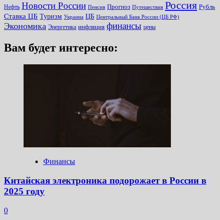
Россия
Новости России
Прогноз
Рубль
Нефть
Пенсия
Путешествия
Ставка ЦБ
Туризм
ЦБ
Украина
Центральный Банк России (ЦБ РФ)
финансы
Экономика
инфляция
Энергетика
цены
Вам будет интересно:
Финансы
Китайская электроника подорожает в России в
2025 году
0