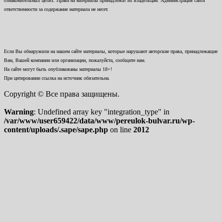
ознакомительных целях. Права на материалы принадлежат их владельцам. Администрация сайта
ответственности за содержание материала не несет.
Если Вы обнаружили на нашем сайте материалы, которые нарушают авторские права, принадлежащие
Вам, Вашей компании или организации, пожалуйста, сообщите нам.
На сайте могут быть опубликованы материалы 18+!
При цитировании ссылка на источник обязательна.
Copyright © Все права защищены.
Warning
: Undefined array key "integration_type" in
/var/www/user659422/data/www/pereulok-bulvar.ru/wp-
content/uploads/.sape/sape.php
on line
2012