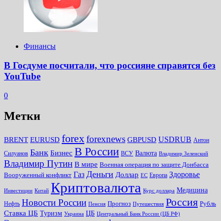
Финансы
В Госдуме посчитали, что россияне справятся без
YouTube
0
Метки
forex
forexnews
BRENT
EURUSD
GBPUSD
USDRUB
Антон
В России
Банк
Бизнес
Валюта
Силуанов
ВСУ
Владимир Зеленский
Владимир Путин
В мире
Военная операция по защите Донбасса
Деньги
Газ
Здоровье
Доллар
Вооруженный конфликт
Европа
ЕС
Криптовалюта
Медицина
Инвестиции
Китай
Курс доллара
Россия
Новости России
Прогноз
Рубль
Нефть
Пенсия
Путешествия
Ставка ЦБ
Туризм
ЦБ
Украина
Центральный Банк России (ЦБ РФ)