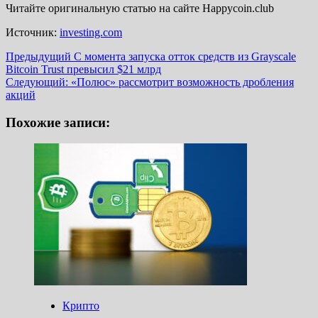
Читайте оригинальную статью на сайте Happycoin.club
Источник:
investing.com
Навигация
Предыдущий
С момента запуска отток средств из Grayscale
Bitcoin Trust превысил $21 млрд
записи
Следующий:
«Полюс» рассмотрит возможность дробления
акций
Похожие записи:
Крипто