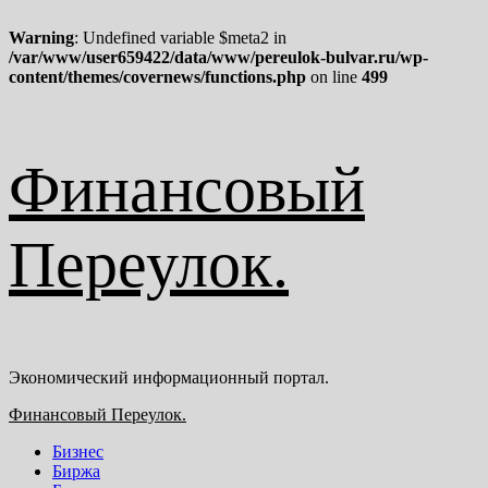
Warning
: Undefined variable $meta2 in
/var/www/user659422/data/www/pereulok-bulvar.ru/wp-
content/themes/covernews/functions.php
on line
499
Перейти
Финансовый
к
содержимому
Переулок.
Экономический информационный портал.
Основное
Финансовый Переулок.
меню
Бизнес
Биржа