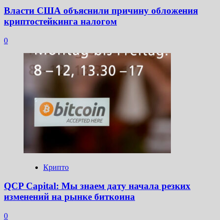
Власти США объяснили причину обложения
криптостейкинга налогом
0
Крипто
QCP Capital: Мы знаем дату начала резких
изменений на рынке биткоина
0