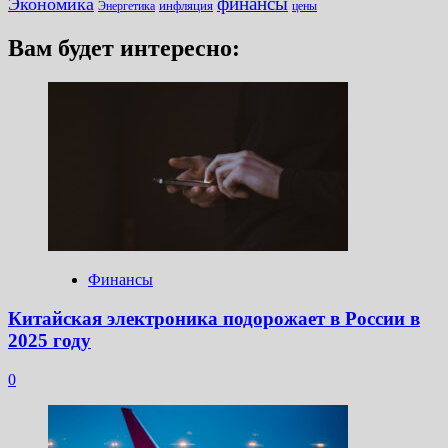
финансы
Экономика
инфляция
Энергетика
цены
Вам будет интересно:
Финансы
Китайская электроника подорожает в России в
2025 году
0