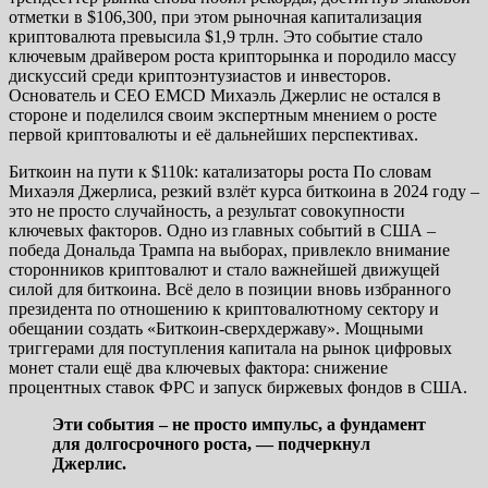
отметки в $106,300, при этом рыночная капитализация
криптовалюта превысила $1,9 трлн. Это событие стало
ключевым драйвером роста крипторынка и породило массу
дискуссий среди криптоэнтузиастов и инвесторов.
Основатель и СЕО EMCD Михаэль Джерлис не остался в
стороне и поделился своим экспертным мнением о росте
первой криптовалюты и её дальнейших перспективах.
Биткоин на пути к $110k: катализаторы роста По словам
Михаэля Джерлиса, резкий взлёт курса биткоина в 2024 году –
это не просто случайность, а результат совокупности
ключевых факторов. Одно из главных событий в США –
победа Дональда Трампа на выборах, привлекло внимание
сторонников криптовалют и стало важнейшей движущей
силой для биткоина. Всё дело в позиции вновь избранного
президента по отношению к криптовалютному сектору и
обещании создать «Биткоин-сверхдержаву». Мощными
триггерами для поступления капитала на рынок цифровых
монет стали ещё два ключевых фактора: снижение
процентных ставок ФРС и запуск биржевых фондов в США.
Эти события – не просто импульс, а фундамент
для долгосрочного роста, — подчеркнул
Джерлис.