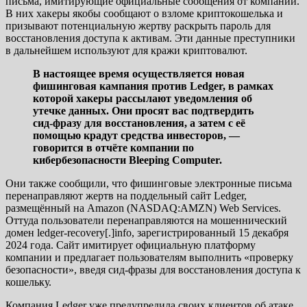
письма, имитирующие официальные сообщения от компании.
В них хакеры якобы сообщают о взломе криптокошелька и
призывают потенциальную жертву раскрыть пароль для
восстановления доступа к активам. Эти данные преступники
в дальнейшем используют для кражи криптовалют.
В настоящее время осуществляется новая
фишинговая кампания против Ledger, в рамках
которой хакеры рассылают уведомления об
утечке данных. Они просят вас подтвердить
сид-фразу для восстановления, а затем с её
помощью крадут средства инвесторов, —
говорится в отчёте компании по
кибербезопасности Bleeping Computer.
Они также сообщили, что фишинговые электронные письма
перенаправляют жертв на поддельный сайт Ledger,
размещённый на Amazon (NASDAQ:AMZN) Web Services.
Оттуда пользователи перенаправляются на мошеннический
домен ledger-recovery[.]info, зарегистрированный 15 декабря
2024 года. Сайт имитирует официальную платформу
компании и предлагает пользователям выполнить «проверку
безопасности», введя сид-фразы для восстановления доступа к
кошельку.
Компания Ledger уже предупредила своих клиентов об атаке