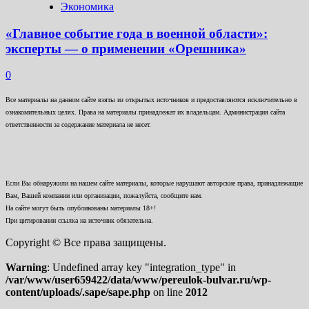
Экономика
«Главное событие года в военной области»:
эксперты — о применении «Орешника»
0
Все материалы на данном сайте взяты из открытых источников и предоставляются исключительно в
ознакомительных целях. Права на материалы принадлежат их владельцам. Администрация сайта
ответственности за содержание материала не несет.
Если Вы обнаружили на нашем сайте материалы, которые нарушают авторские права, принадлежащие
Вам, Вашей компании или организации, пожалуйста, сообщите нам.
На сайте могут быть опубликованы материалы 18+!
При цитировании ссылка на источник обязательна.
Copyright © Все права защищены.
Warning
: Undefined array key "integration_type" in
/var/www/user659422/data/www/pereulok-bulvar.ru/wp-
content/uploads/.sape/sape.php
on line
2012