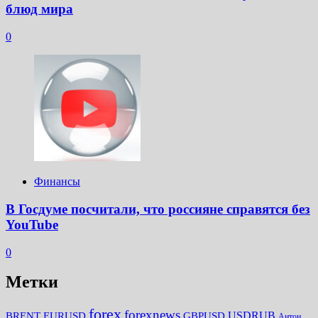
блюд мира
0
Финансы
В Госдуме посчитали, что россияне справятся без
YouTube
0
Метки
forex
forexnews
BRENT
EURUSD
GBPUSD
USDRUB
Антон