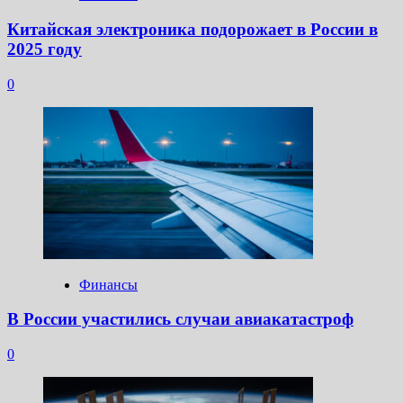
Китайская электроника подорожает в России в
2025 году
0
Финансы
В России участились случаи авиакатастроф
0