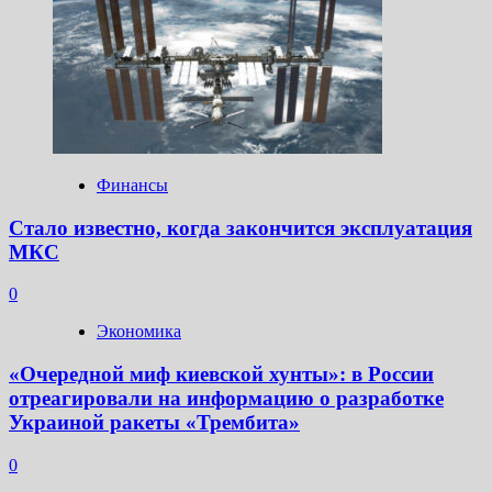
Финансы
Стало известно, когда закончится эксплуатация
МКС
0
Экономика
«Очередной миф киевской хунты»: в России
отреагировали на информацию о разработке
Украиной ракеты «Трембита»
0