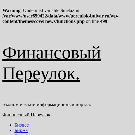
Warning
: Undefined variable $meta2 in
/var/www/user659422/data/www/pereulok-bulvar.ru/wp-
content/themes/covernews/functions.php
on line
499
Перейти
Финансовый
к
содержимому
Переулок.
Экономический информационный портал.
Основное
Финансовый Переулок.
меню
Бизнес
Биржа