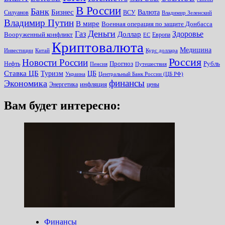
В России
Банк
Бизнес
Валюта
Силуанов
ВСУ
Владимир Зеленский
Владимир Путин
В мире
Военная операция по защите Донбасса
Деньги
Газ
Здоровье
Доллар
Вооруженный конфликт
Европа
ЕС
Криптовалюта
Медицина
Инвестиции
Китай
Курс доллара
Россия
Новости России
Прогноз
Рубль
Нефть
Пенсия
Путешествия
Ставка ЦБ
Туризм
ЦБ
Украина
Центральный Банк России (ЦБ РФ)
финансы
Экономика
инфляция
Энергетика
цены
Вам будет интересно:
Финансы