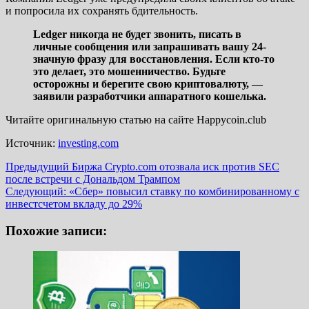
и попросила их сохранять бдительность.
Ledger никогда не будет звонить, писать в
личные сообщения или запрашивать вашу 24-
значную фразу для восстановления. Если кто-то
это делает, это мошенничество. Будьте
осторожны и берегите свою криптовалюту, —
заявили разработчики аппаратного кошелька.
Читайте оригинальную статью на сайте Happycoin.club
Источник:
investing.com
Навигация
Предыдущий
Биржа Crypto.com отозвала иск против SEC
после встречи с Дональдом Трампом
записи
Следующий:
«Сбер» повысил ставку по комбинированному с
инвестсчетом вкладу до 29%
Похожие записи: