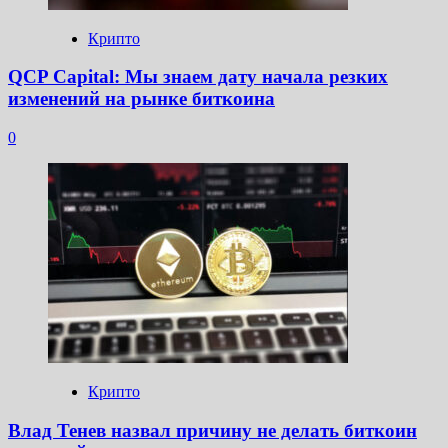
Крипто
QCP Capital: Мы знаем дату начала резких
изменений на рынке биткоина
0
Крипто
Влад Тенев назвал причину не делать биткоин