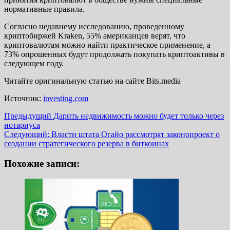
нормативные правила.
Согласно недавнему исследованию, проведенному
криптобиржей Kraken, 55% американцев верят, что
криптовалютам можно найти практическое применение, а
73% опрошенных будут продолжать покупать криптоактивы в
следующем году.
Читайте оригинальную статью на сайте Bits.media
Источник:
investing.com
Навигация
Предыдущий
Дарить недвижимость можно будет только через
нотариуса
записи
Следующий:
Власти штата Огайо рассмотрят законопроект о
создании стратегического резерва в биткоинах
Похожие записи: