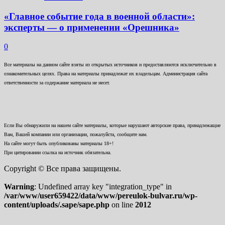
«Главное событие года в военной области»:
эксперты — о применении «Орешника»
0
Все материалы на данном сайте взяты из открытых источников и предоставляются исключительно в
ознакомительных целях. Права на материалы принадлежат их владельцам. Администрация сайта
ответственности за содержание материала не несет.
Если Вы обнаружили на нашем сайте материалы, которые нарушают авторские права, принадлежащие
Вам, Вашей компании или организации, пожалуйста, сообщите нам.
На сайте могут быть опубликованы материалы 18+!
При цитировании ссылка на источник обязательна.
Copyright © Все права защищены.
Warning
: Undefined array key "integration_type" in
/var/www/user659422/data/www/pereulok-bulvar.ru/wp-
content/uploads/.sape/sape.php
on line
2012