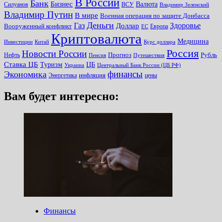
В России
Банк
Бизнес
Валюта
Силуанов
ВСУ
Владимир Зеленский
Владимир Путин
В мире
Военная операция по защите Донбасса
Деньги
Газ
Здоровье
Доллар
Вооруженный конфликт
Европа
ЕС
Криптовалюта
Медицина
Инвестиции
Китай
Курс доллара
Россия
Новости России
Прогноз
Рубль
Нефть
Пенсия
Путешествия
Ставка ЦБ
Туризм
ЦБ
Украина
Центральный Банк России (ЦБ РФ)
финансы
Экономика
инфляция
Энергетика
цены
Вам будет интересно:
Финансы