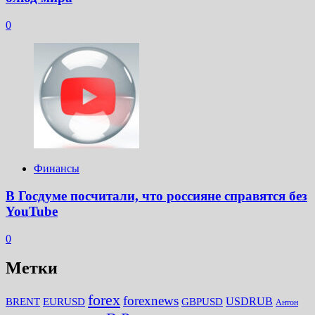
0
Финансы
В Госдуме посчитали, что россияне справятся без
YouTube
0
Метки
forex
forexnews
BRENT
EURUSD
GBPUSD
USDRUB
Антон