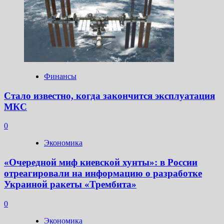
Финансы
Стало известно, когда закончится эксплуатация
МКС
0
Экономика
«Очередной миф киевской хунты»: в России
отреагировали на информацию о разработке
Украиной ракеты «Трембита»
0
Экономика