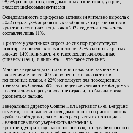
98,6% респондентов, осведомленных о криптоиндустрии,
владеют цифровыми активами.
Осведомленность о цифровых активах значительно выросла с
2022 года: 31,8% опрошенных сообщили, что разбираются в
криптоинвестициях, тогда как в 2022 году этот показатель
составлял лишь 11%.
При этом у участников опроса до сих пор присутствуют
некоторые пробелы в терминологии: 22% знают о закрытых
ключах, 14% понимают, что такое децентрализованные
финансы (DeFi), и лишь 9% — что такое стейкинг.
Многие американцы считают криптовалюты законными
вложениями: почти 30% опрошенных включают их в
пенсионные планы, а 22% используют для повседневных
транзакций. Однако 59% респондентов считают необходимым
внести ясность в регулирование отрасли, чтобы она могла
развиваться дальше.
Генеральный директор Coinme Нил Бергквист (Neil Bergquist)
отметил, что повышение осведомленности о криптовалютах
крайне необходимо для полного раскрытия их потенциала.
Знания повышают уверенность населения в
криптоиндустрии, однако опрос показал, что для безопасного
принятия криптовалют в обществе нужны специальные