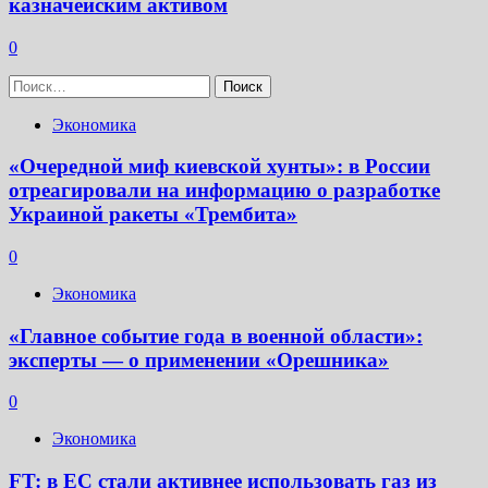
казначейским активом
0
Найти:
Экономика
«Очередной миф киевской хунты»: в России
отреагировали на информацию о разработке
Украиной ракеты «Трембита»
0
Экономика
«Главное событие года в военной области»:
эксперты — о применении «Орешника»
0
Экономика
FT: в ЕС стали активнее использовать газ из