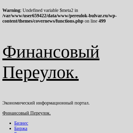
Warning
: Undefined variable $meta2 in
/var/www/user659422/data/www/pereulok-bulvar.ru/wp-
content/themes/covernews/functions.php
on line
499
Перейти
Финансовый
к
содержимому
Переулок.
Экономический информационный портал.
Основное
Финансовый Переулок.
меню
Бизнес
Биржа