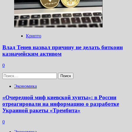
Крипто
Влад Тенев назвал причину не делать биткоин
казначейским активом
0
Найти:
Экономика
«Очередной миф киевской хунты»: в России
отреагировали на информацию о разработке
Украиной ракеты «Трембита»
0
Экономика