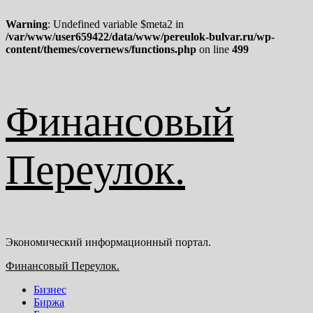
Warning
: Undefined variable $meta2 in
/var/www/user659422/data/www/pereulok-bulvar.ru/wp-
content/themes/covernews/functions.php
on line
499
Перейти
Финансовый
к
содержимому
Переулок.
Экономический информационный портал.
Основное
Финансовый Переулок.
меню
Бизнес
Биржа