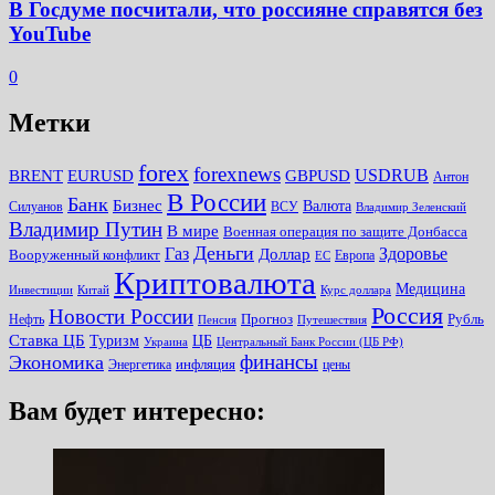
В Госдуме посчитали, что россияне справятся без
YouTube
0
Метки
forex
forexnews
BRENT
EURUSD
GBPUSD
USDRUB
Антон
В России
Банк
Бизнес
Валюта
Силуанов
ВСУ
Владимир Зеленский
Владимир Путин
В мире
Военная операция по защите Донбасса
Деньги
Газ
Здоровье
Доллар
Вооруженный конфликт
Европа
ЕС
Криптовалюта
Медицина
Инвестиции
Китай
Курс доллара
Россия
Новости России
Прогноз
Рубль
Нефть
Пенсия
Путешествия
Ставка ЦБ
Туризм
ЦБ
Украина
Центральный Банк России (ЦБ РФ)
финансы
Экономика
инфляция
Энергетика
цены
Вам будет интересно: