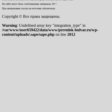
На сайте могут быть опубликованы материалы 18+!
При цитировании ссылка на источник обязательна.
Copyright © Все права защищены.
Warning
: Undefined array key "integration_type" in
/var/www/user659422/data/www/pereulok-bulvar.ru/wp-
content/uploads/.sape/sape.php
on line
2012