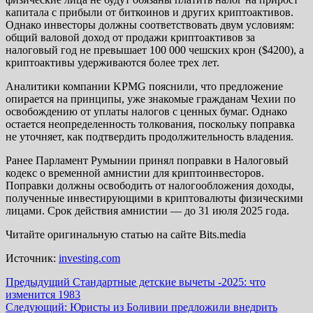
капитала с прибыли от биткоинов и других криптоактивов.
Однако инвесторы должны соответствовать двум условиям:
общий валовой доход от продажи криптоактивов за
налоговый год не превышает 100 000 чешских крон ($4200), а
криптоактивы удерживаются более трех лет.
Аналитики компании KPMG пояснили, что предложение
опирается на принципы, уже знакомые гражданам Чехии по
освобождению от уплаты налогов с ценных бумаг. Однако
остается неопределенность толкования, поскольку поправка
не уточняет, как подтвердить продолжительность владения.
Ранее Парламент Румынии принял поправки в Налоговый
кодекс о временной амнистии для криптоинвесторов.
Поправки должны освободить от налогообложения доходы,
полученные инвестирующими в криптовалюты физическими
лицами. Срок действия амнистии — до 31 июля 2025 года.
Читайте оригинальную статью на сайте Bits.media
Источник:
investing.com
Навигация
Предыдущий
Стандартные детские вычеты -2025: что
изменится 1983
записи
Следующий:
Юристы из Боливии предложили внедрить