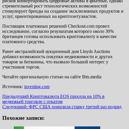
рисков конвертировать цифровые активы в фиатные, однако
стремительный рост технологических возможностей
стимулирует бренды на создание эксклюзивных продуктов и
услуг, ориентированных на криптоэнтузиастов.
Поставщик платежных решений Checkout.com провел
исследование, согласно результатам которого около 30%
британцев готовы использовать криптовалюту в качестве
платежного средства.
Ранее австралийский аукционный дом Lloyds Auctions
добавил возможность покупки недвижимости и других
товаров за биткоины, что вызвало большой интерес у
участников торгов.
Читайте оригинальную статью на сайте Bits.media
Источник:
investing.com
Навигация
Предыдущий
Криптовалюта EOS просела на 10% в
медвежьей торговле с откатом
записи
Следующий:
ФРС США понизила ставку третий раз подряд
Похожие записи: