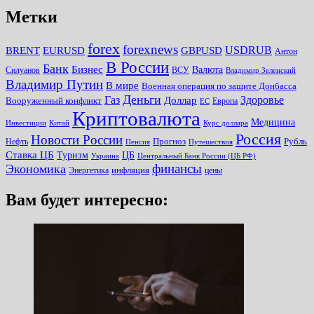
Метки
forex
forexnews
BRENT
EURUSD
GBPUSD
USDRUB
Антон
В России
Банк
Бизнес
Валюта
Силуанов
ВСУ
Владимир Зеленский
Владимир Путин
В мире
Военная операция по защите Донбасса
Деньги
Газ
Здоровье
Доллар
Вооруженный конфликт
Европа
ЕС
Криптовалюта
Медицина
Инвестиции
Китай
Курс доллара
Россия
Новости России
Прогноз
Рубль
Нефть
Пенсия
Путешествия
Ставка ЦБ
Туризм
ЦБ
Украина
Центральный Банк России (ЦБ РФ)
финансы
Экономика
инфляция
Энергетика
цены
Вам будет интересно: