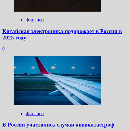
Финансы
Китайская электроника подорожает в России в
2025 году
0
Финансы
В России участились случаи авиакатастроф