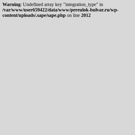
Warning
: Undefined array key "integration_type" in
/var/www/user659422/data/www/pereulok-bulvar.ru/wp-
content/uploads/.sape/sape.php
on line
2012