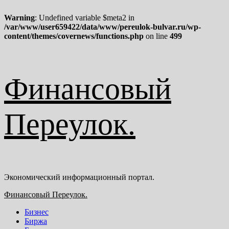
Warning
: Undefined variable $meta2 in
/var/www/user659422/data/www/pereulok-bulvar.ru/wp-
content/themes/covernews/functions.php
on line
499
Перейти
Финансовый
к
содержимому
Переулок.
Экономический информационный портал.
Основное
Финансовый Переулок.
меню
Бизнес
Биржа