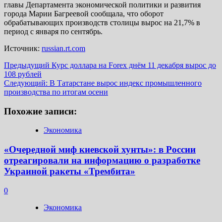
главы Департамента экономической политики и развития
города Марии Багреевой сообщала, что оборот
обрабатывающих производств столицы вырос на 21,7% в
период с января по сентябрь.
Источник:
russian.rt.com
Навигация
Предыдущий
Курс доллара на Forex днём 11 декабря вырос до
108 рублей
записи
Следующий:
В Татарстане вырос индекс промышленного
производства по итогам осени
Похожие записи:
Экономика
«Очередной миф киевской хунты»: в России
отреагировали на информацию о разработке
Украиной ракеты «Трембита»
0
Экономика