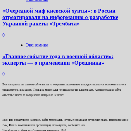
«Очередной миф киевской хунты»: в России
отреагировали на информацию о разработке
Украиной ракеты «Трембита»
0
Экономика
«Главное событие года в военной области»:
эксперты — о применении «Орешника»
0
Все материалы на данном сайте взяты из открытых источников и предоставляются исключительно в
ознакомительных целях. Права на материалы принадлежат их владельцам. Администрация сайта
ответственности за содержание материала не несет.
Если Вы обнаружили на нашем сайте материалы, которые нарушают авторские права, принадлежащие
Вам, Вашей компании или организации, пожалуйста, сообщите нам.
На сайте могут быть опубликованы материалы 18+!