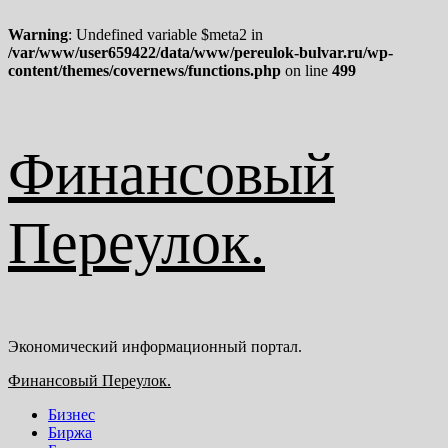
Warning
: Undefined variable $meta2 in
/var/www/user659422/data/www/pereulok-bulvar.ru/wp-
content/themes/covernews/functions.php
on line
499
Перейти
Финансовый
к
содержимому
Переулок.
Экономический информационный портал.
Основное
Финансовый Переулок.
меню
Бизнес
Биржа