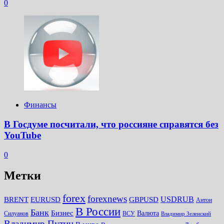
0
Финансы
В Госдуме посчитали, что россияне справятся без
YouTube
0
Метки
forex
forexnews
BRENT
EURUSD
GBPUSD
USDRUB
Антон
В России
Банк
Бизнес
Валюта
Силуанов
ВСУ
Владимир Зеленский
Владимир Путин