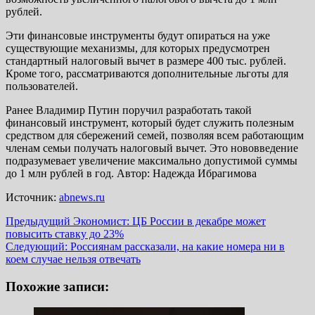
рублей.
Эти финансовые инструменты будут опираться на уже
существующие механизмы, для которых предусмотрен
стандартный налоговый вычет в размере 400 тыс. рублей.
Кроме того, рассматриваются дополнительные льготы для
пользователей.
Ранее Владимир Путин поручил разработать такой
финансовый инструмент, который будет служить полезным
средством для сбережений семей, позволяя всем работающим
членам семьи получать налоговый вычет. Это нововведение
подразумевает увеличение максимально допустимой суммы
до 1 млн рублей в год. Автор: Надежда Ибрагимова
Источник:
abnews.ru
Навигация
Предыдущий
Экономист: ЦБ России в декабре может
повысить ставку до 23%
записи
Следующий:
Россиянам рассказали, на какие номера ни в
коем случае нельзя отвечать
Похожие записи: