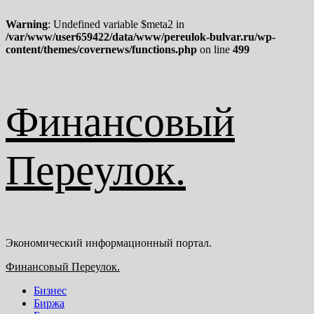
Warning
: Undefined variable $meta2 in
/var/www/user659422/data/www/pereulok-bulvar.ru/wp-
content/themes/covernews/functions.php
on line
499
Перейти
Финансовый
к
содержимому
Переулок.
Экономический информационный портал.
Основное
Финансовый Переулок.
меню
Бизнес
Биржа