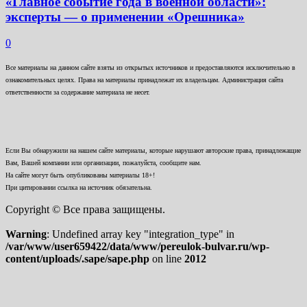
«Главное событие года в военной области»:
эксперты — о применении «Орешника»
0
Все материалы на данном сайте взяты из открытых источников и предоставляются исключительно в
ознакомительных целях. Права на материалы принадлежат их владельцам. Администрация сайта
ответственности за содержание материала не несет.
Если Вы обнаружили на нашем сайте материалы, которые нарушают авторские права, принадлежащие
Вам, Вашей компании или организации, пожалуйста, сообщите нам.
На сайте могут быть опубликованы материалы 18+!
При цитировании ссылка на источник обязательна.
Copyright © Все права защищены.
Warning
: Undefined array key "integration_type" in
/var/www/user659422/data/www/pereulok-bulvar.ru/wp-
content/uploads/.sape/sape.php
on line
2012