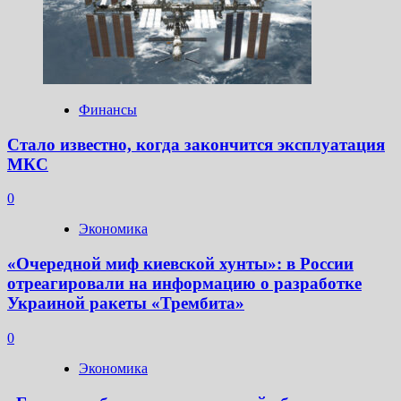
Финансы
Стало известно, когда закончится эксплуатация
МКС
0
Экономика
«Очередной миф киевской хунты»: в России
отреагировали на информацию о разработке
Украиной ракеты «Трембита»
0
Экономика