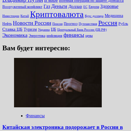
В мире
Военная операция по защите Донбасса
Деньги
Газ
Здоровье
Доллар
Вооруженный конфликт
Европа
ЕС
Криптовалюта
Медицина
Инвестиции
Китай
Курс доллара
Россия
Новости России
Прогноз
Рубль
Нефть
Пенсия
Путешествия
Ставка ЦБ
Туризм
ЦБ
Украина
Центральный Банк России (ЦБ РФ)
финансы
Экономика
инфляция
Энергетика
цены
Вам будет интересно:
Финансы
Китайская электроника подорожает в России в