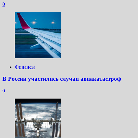
0
Финансы
В России участились случаи авиакатастроф
0