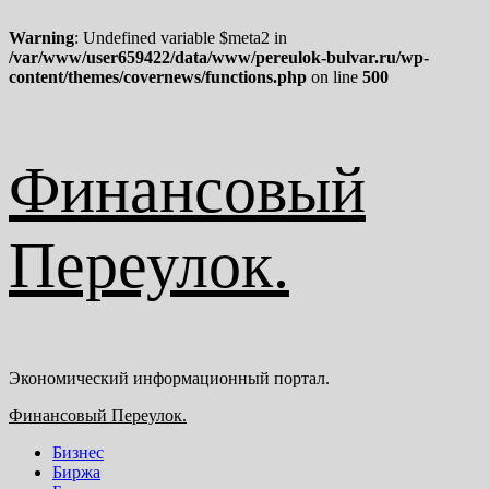
Warning
: Undefined variable $meta2 in
/var/www/user659422/data/www/pereulok-bulvar.ru/wp-
content/themes/covernews/functions.php
on line
500
Перейти
Финансовый
к
содержимому
Переулок.
Экономический информационный портал.
Основное
Финансовый Переулок.
меню
Бизнес
Биржа