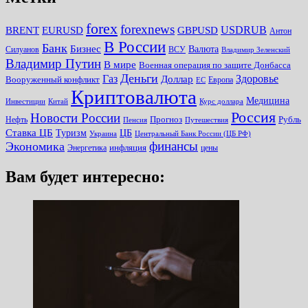
forex
forexnews
BRENT
EURUSD
GBPUSD
USDRUB
Антон
В России
Банк
Бизнес
Валюта
Силуанов
ВСУ
Владимир Зеленский
Владимир Путин
В мире
Военная операция по защите Донбасса
Деньги
Газ
Здоровье
Доллар
Вооруженный конфликт
Европа
ЕС
Криптовалюта
Медицина
Инвестиции
Китай
Курс доллара
Россия
Новости России
Прогноз
Рубль
Нефть
Пенсия
Путешествия
Ставка ЦБ
Туризм
ЦБ
Украина
Центральный Банк России (ЦБ РФ)
финансы
Экономика
инфляция
Энергетика
цены
Вам будет интересно: