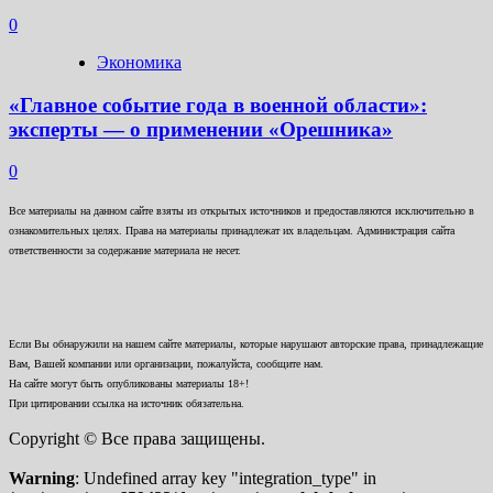
0
Экономика
«Главное событие года в военной области»:
эксперты — о применении «Орешника»
0
Все материалы на данном сайте взяты из открытых источников и предоставляются исключительно в
ознакомительных целях. Права на материалы принадлежат их владельцам. Администрация сайта
ответственности за содержание материала не несет.
Если Вы обнаружили на нашем сайте материалы, которые нарушают авторские права, принадлежащие
Вам, Вашей компании или организации, пожалуйста, сообщите нам.
На сайте могут быть опубликованы материалы 18+!
При цитировании ссылка на источник обязательна.
Copyright © Все права защищены.
Warning
: Undefined array key "integration_type" in