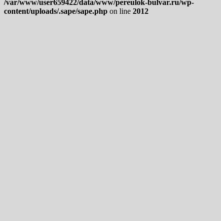
/var/www/user659422/data/www/pereulok-bulvar.ru/wp-
content/uploads/.sape/sape.php
on line
2012