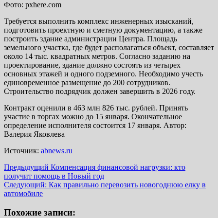
Фото: pxhere.com
Требуется выполнить комплекс инженерных изысканий,
подготовить проектную и сметную документацию, а также
построить здание администрации Центра. Площадь
земельного участка, где будет располагаться объект, составляет
около 14 тыс. квадратных метров. Согласно заданию на
проектирование, здание должно состоять из четырех
основных этажей и одного подземного. Необходимо учесть
единовременное размещение до 200 сотрудников.
Строительство подрядчик должен завершить в 2026 году.
Контракт оценили в 463 млн 826 тыс. рублей. Принять
участие в торгах можно до 15 января. Окончательное
определение исполнителя состоится 17 января. Автор:
Валерия Яковлева
Источник:
abnews.ru
Навигация
Предыдущий
Компенсация финансовой нагрузки: кто
получит помощь в Новый год
записи
Следующий:
Как правильно перевозить новогоднюю елку в
автомобиле
Похожие записи: