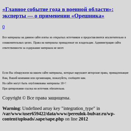
«Главное событие года в военной области»:
эксперты — о применении «Орешника»
0
Все материалы на данном сайте взяты из открытых источников и предоставляются исключительно в
ознакомительных целях. Права на материалы принадлежат их владельцам. Администрация сайта
ответственности за содержание материала не несет.
Если Вы обнаружили на нашем сайте материалы, которые нарушают авторские права, принадлежащие
Вам, Вашей компании или организации, пожалуйста, сообщите нам.
На сайте могут быть опубликованы материалы 18+!
При цитировании ссылка на источник обязательна.
Copyright © Все права защищены.
Warning
: Undefined array key "integration_type" in
/var/www/user659422/data/www/pereulok-bulvar.ru/wp-
content/uploads/.sape/sape.php
on line
2012