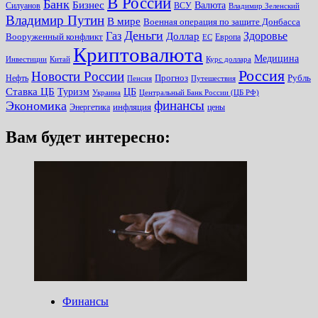
В России
Банк
Бизнес
Валюта
Силуанов
ВСУ
Владимир Зеленский
Владимир Путин
В мире
Военная операция по защите Донбасса
Деньги
Газ
Здоровье
Доллар
Вооруженный конфликт
Европа
ЕС
Криптовалюта
Медицина
Инвестиции
Китай
Курс доллара
Россия
Новости России
Прогноз
Рубль
Нефть
Пенсия
Путешествия
Ставка ЦБ
Туризм
ЦБ
Украина
Центральный Банк России (ЦБ РФ)
финансы
Экономика
инфляция
Энергетика
цены
Вам будет интересно:
Финансы