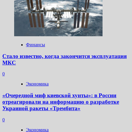
Финансы
Стало известно, когда закончится эксплуатация
МКС
0
Экономика
«Очередной миф киевской хунты»: в России
отреагировали на информацию о разработке
Украиной ракеты «Трембита»
0
Экономика