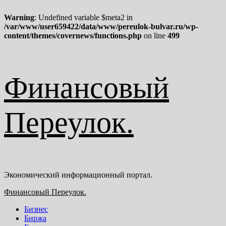
Warning
: Undefined variable $meta2 in
/var/www/user659422/data/www/pereulok-bulvar.ru/wp-
content/themes/covernews/functions.php
on line
499
Перейти
Финансовый
к
содержимому
Переулок.
Экономический информационный портал.
Основное
Финансовый Переулок.
меню
Бизнес
Биржа