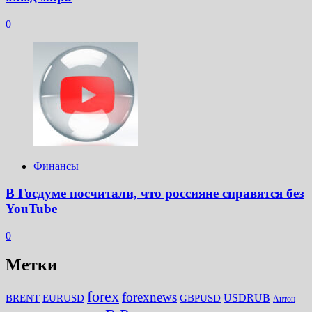
0
Финансы
В Госдуме посчитали, что россияне справятся без
YouTube
0
Метки
forex
forexnews
BRENT
EURUSD
GBPUSD
USDRUB
Антон