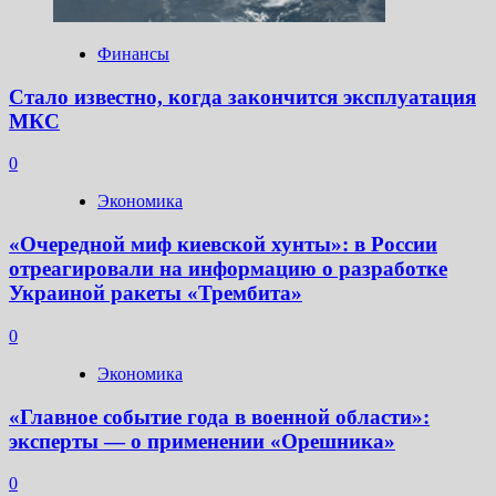
Финансы
Стало известно, когда закончится эксплуатация
МКС
0
Экономика
«Очередной миф киевской хунты»: в России
отреагировали на информацию о разработке
Украиной ракеты «Трембита»
0
Экономика
«Главное событие года в военной области»:
эксперты — о применении «Орешника»
0