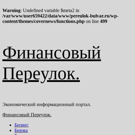
Warning
: Undefined variable $meta2 in
/var/www/user659422/data/www/pereulok-bulvar.ru/wp-
content/themes/covernews/functions.php
on line
499
Перейти
Финансовый
к
содержимому
Переулок.
Экономический информационный портал.
Основное
Финансовый Переулок.
меню
Бизнес
Биржа