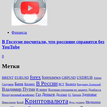
Финансы
В Госдуме посчитали, что россияне справятся без
YouTube
0
Метки
forex
forexnews
BRENT
EURUSD
GBPUSD
USDRUB
Антон
В России
Банк
Бизнес
Валюта
Силуанов
ВСУ
Владимир Зеленский
Владимир Путин
В мире
Военная операция по защите Донбасса
Деньги
Газ
Здоровье
Доллар
Вооруженный конфликт
Европа
ЕС
Криптовалюта
Медицина
Инвестиции
Китай
Курс доллара