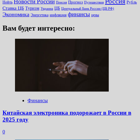
Россия
Новости России
Прогноз
Рубль
Нефть
Пенсия
Путешествия
Ставка ЦБ
Туризм
ЦБ
Украина
Центральный Банк России (ЦБ РФ)
финансы
Экономика
инфляция
Энергетика
цены
Вам будет интересно:
Финансы
Китайская электроника подорожает в России в
2025 году
0