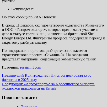
убытков.
Gettyimages.ru
Об этом сообщило РИА Новости.
В среду, 11 декабря, суд удовлетворил ходатайства Минэнерго
и ООО «Газпром экспорт», которые принимают участие в
деле в статусе третьих лиц, и ответчика британской Shell
Energy Europe Ltd. Фигуранты процесса поддержали переход к
закрытому разбирательству.
По информации юристов, разбирательство касается
стратегического проекта «Сахалин-2». На заседании
представят материалы, содержащие коммерческую тайну.
Источник:
russian.rt.com
Навигация
Предыдущий
Криптоэксперт Ли спрогнозировал курс
биткоина в 2025 году
записи
Следующий:
«Агроэкспорт»: 84% российского экспорта
моллюсков приходится на Китай
Похожие записи:
Экономика