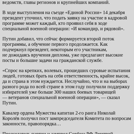
ведомств, главы регионов и крупнейших компаний.
В ходе выступления на съезде «Единой России» 14 декабря
президент уточнил, что подать заявку на участие в кадровой
программе может каждый, кто проявил себя в ходе
специальной военной операции: «И командир, и рядовой».
Путин добавил, что сейчас формируется второй поток
программы, а обучение первого продолжается. Как
подчеркнул президент, некоторым его участникам,
не дожидаясь вручения диплома, уже предлагают высокие
посты и большие задачи на гражданской службе.
«Спрос на крепких, волевых, прошедших суровые испытания
людей, готовых брать на себя ответственность, крайне высок,
да и страна в этом нуждается. Неслучайно, что и на выборах
разного рода по всей стране в этом году получили поддержку
избирателей уже больше 300 наших боевых товарищей
— ветеранов специальной военной операции», — сказал
Путин.
Кавалер ордена Мужества капитан 2-го ранга Николай
Королёв получил пост зампредседателя Комитета по вопросам
законности, правопорядка…
Председатель партии и зампред Совбеза РФ Дмитрий