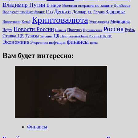
Владимир Путин
В мире
Военная операция по защите Донбасса
Деньги
Газ
Здоровье
Доллар
Вооруженный конфликт
Европа
ЕС
Криптовалюта
Медицина
Инвестиции
Китай
Курс доллара
Россия
Новости России
Прогноз
Рубль
Нефть
Пенсия
Путешествия
Ставка ЦБ
Туризм
ЦБ
Украина
Центральный Банк России (ЦБ РФ)
финансы
Экономика
инфляция
Энергетика
цены
Вам будет интересно:
Финансы