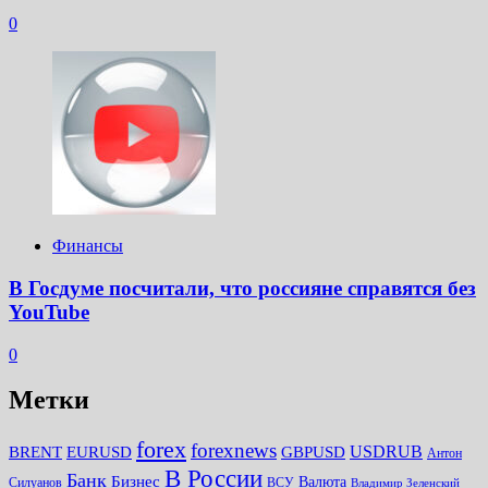
0
Финансы
В Госдуме посчитали, что россияне справятся без
YouTube
0
Метки
forex
forexnews
BRENT
EURUSD
GBPUSD
USDRUB
Антон
В России
Банк
Бизнес
Валюта
Силуанов
ВСУ
Владимир Зеленский