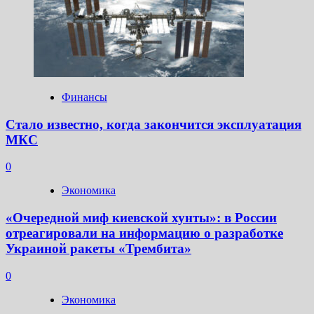
Финансы
Стало известно, когда закончится эксплуатация
МКС
0
Экономика
«Очередной миф киевской хунты»: в России
отреагировали на информацию о разработке
Украиной ракеты «Трембита»
0
Экономика