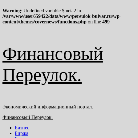
Warning
: Undefined variable $meta2 in
/var/www/user659422/data/www/pereulok-bulvar.ru/wp-
content/themes/covernews/functions.php
on line
499
Перейти
Финансовый
к
содержимому
Переулок.
Экономический информационный портал.
Основное
Финансовый Переулок.
меню
Бизнес
Биржа