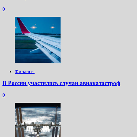
0
Финансы
В России участились случаи авиакатастроф
0