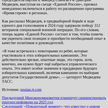
Медведев, выступая на съезде «Единой России», призвал
немедленно включиться в работу по расширению программы
«Время героев» в регионах.
Как рассказал Медведев, в предвыборной борьбе в ходе
единого дня голосования в 2024 году одержали победу 312
ветеранов специальной военной операции. По его словам,
теперь задача «Единой России» состоит в том, чтобы помочь
им укрепить свои позиции и приобрести необходимый опыт в
качестве политиков и руководителей.
«Я тоже встречался с некоторыми из ребят, которые
участвовали в этих избирательных кампаниях. Это
действительно зрелые, опытные люди, это герои, хотя,
конечно, им нужно будет ещё набраться управленческого
опыта. Это имеет особое значение в преддверии будущих
избирательных кампаний, включая кампанию по выборам
депутатов Государственной думы», — цитирует Медведева
ТАСС.
Источник:
russian.rt.com
Навигация
Предыдущий
Минэкономразвития планирует скорректировать
прогноз инфляции на 2025 год
записи
Следующий:
«Поворотный момент»: что известно о новом