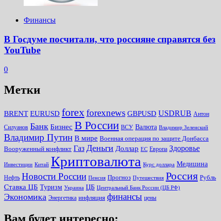
Финансы
В Госдуме посчитали, что россияне справятся без
YouTube
0
Метки
forex
forexnews
BRENT
EURUSD
GBPUSD
USDRUB
Антон
В России
Банк
Бизнес
Валюта
Силуанов
ВСУ
Владимир Зеленский
Владимир Путин
В мире
Военная операция по защите Донбасса
Деньги
Газ
Здоровье
Доллар
Вооруженный конфликт
Европа
ЕС
Криптовалюта
Медицина
Инвестиции
Китай
Курс доллара
Россия
Новости России
Прогноз
Рубль
Нефть
Пенсия
Путешествия
Ставка ЦБ
Туризм
ЦБ
Украина
Центральный Банк России (ЦБ РФ)
финансы
Экономика
инфляция
Энергетика
цены
Вам будет интересно: