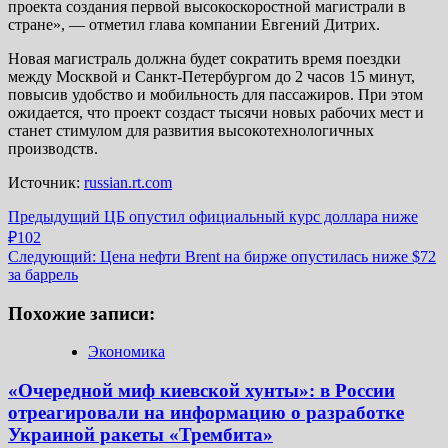
проекта создания первой высокоскоростной магистрали в
стране», — отметил глава компании Евгений Дитрих.
Новая магистраль должна будет сократить время поездки
между Москвой и Санкт-Петербургом до 2 часов 15 минут,
повысив удобство и мобильность для пассажиров. При этом
ожидается, что проект создаст тысячи новых рабочих мест и
станет стимулом для развития высокотехнологичных
производств.
Источник:
russian.rt.com
Навигация
Предыдущий
ЦБ опустил официальный курс доллара ниже
₽102
записи
Следующий:
Цена нефти Brent на бирже опустилась ниже $72
за баррель
Похожие записи:
Экономика
«Очередной миф киевской хунты»: в России
отреагировали на информацию о разработке
Украиной ракеты «Трембита»