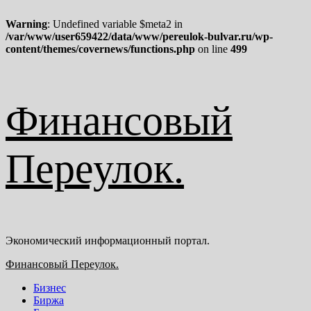
Warning
: Undefined variable $meta2 in
/var/www/user659422/data/www/pereulok-bulvar.ru/wp-
content/themes/covernews/functions.php
on line
499
Перейти
Финансовый
к
содержимому
Переулок.
Экономический информационный портал.
Основное
Финансовый Переулок.
меню
Бизнес
Биржа