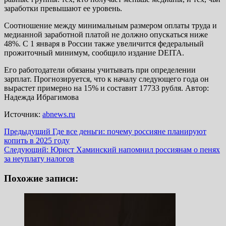
заработки превышают ее уровень.
Соотношение между минимальным размером оплаты труда и
медианной заработной платой не должно опускаться ниже
48%. С 1 января в России также увеличится федеральный
прожиточный минимум, сообщило издание DEITA.
Его работодатели обязаны учитывать при определении
зарплат. Прогнозируется, что к началу следующего года он
вырастет примерно на 15% и составит 17733 рубля. Автор:
Надежда Ибрагимова
Источник:
abnews.ru
Навигация
Предыдущий
Где все деньги: почему россияне планируют
копить в 2025 году
записи
Следующий:
Юрист Хаминский напомнил россиянам о пенях
за неуплату налогов
Похожие записи: