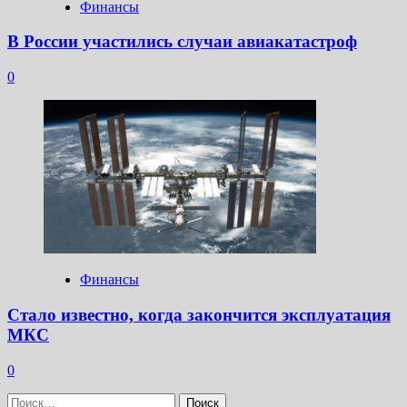
Финансы
В России участились случаи авиакатастроф
0
Финансы
Стало известно, когда закончится эксплуатация
МКС
0
Найти: