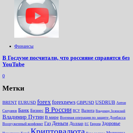
Финансы
В Госдуме посчитали, что россияне справятся без
YouTube
0
Метки
forex
forexnews
BRENT
EURUSD
GBPUSD
USDRUB
Антон
В России
Банк
Бизнес
Валюта
Силуанов
ВСУ
Владимир Зеленский
Владимир Путин
В мире
Военная операция по защите Донбасса
Деньги
Газ
Здоровье
Доллар
Вооруженный конфликт
Европа
ЕС
Криптовалюта
Медицина