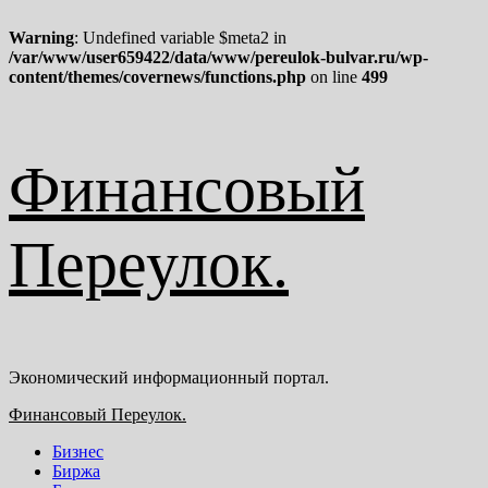
Warning
: Undefined variable $meta2 in
/var/www/user659422/data/www/pereulok-bulvar.ru/wp-
content/themes/covernews/functions.php
on line
499
Перейти
Финансовый
к
содержимому
Переулок.
Экономический информационный портал.
Основное
Финансовый Переулок.
меню
Бизнес
Биржа