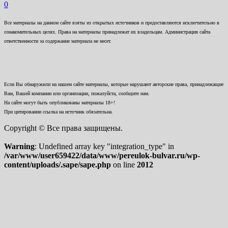
0
Все материалы на данном сайте взяты из открытых источников и предоставляются исключительно в
ознакомительных целях. Права на материалы принадлежат их владельцам. Администрация сайта
ответственности за содержание материала не несет.
Если Вы обнаружили на нашем сайте материалы, которые нарушают авторские права, принадлежащие
Вам, Вашей компании или организации, пожалуйста, сообщите нам.
На сайте могут быть опубликованы материалы 18+!
При цитировании ссылка на источник обязательна.
Copyright © Все права защищены.
Warning
: Undefined array key "integration_type" in
/var/www/user659422/data/www/pereulok-bulvar.ru/wp-
content/uploads/.sape/sape.php
on line
2012