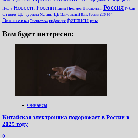
Инвестиции
Китай
Курс доллара
Россия
Новости России
Прогноз
Рубль
Нефть
Пенсия
Путешествия
Ставка ЦБ
Туризм
ЦБ
Украина
Центральный Банк России (ЦБ РФ)
финансы
Экономика
инфляция
Энергетика
цены
Вам будет интересно:
Финансы
Китайская электроника подорожает в России в
2025 году
0