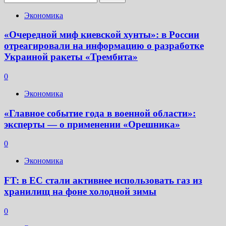
Экономика
«Очередной миф киевской хунты»: в России
отреагировали на информацию о разработке
Украиной ракеты «Трембита»
0
Экономика
«Главное событие года в военной области»:
эксперты — о применении «Орешника»
0
Экономика
FT: в ЕС стали активнее использовать газ из
хранилищ на фоне холодной зимы
0