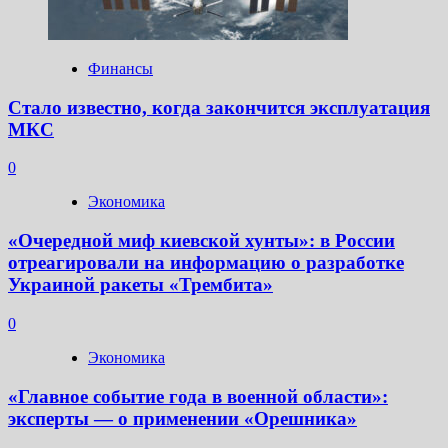
Финансы
Стало известно, когда закончится эксплуатация
МКС
0
Экономика
«Очередной миф киевской хунты»: в России
отреагировали на информацию о разработке
Украиной ракеты «Трембита»
0
Экономика
«Главное событие года в военной области»:
эксперты — о применении «Орешника»