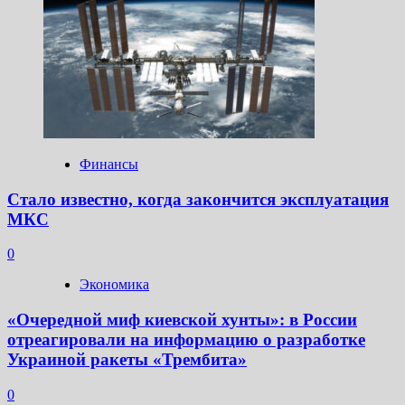
Финансы
Стало известно, когда закончится эксплуатация
МКС
0
Экономика
«Очередной миф киевской хунты»: в России
отреагировали на информацию о разработке
Украиной ракеты «Трембита»
0