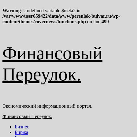
Warning
: Undefined variable $meta2 in
/var/www/user659422/data/www/pereulok-bulvar.ru/wp-
content/themes/covernews/functions.php
on line
499
Перейти
Финансовый
к
содержимому
Переулок.
Экономический информационный портал.
Основное
Финансовый Переулок.
меню
Бизнес
Биржа