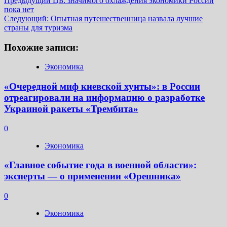
Навигация
Предыдущий
ЦБ: значимого охлаждения экономики России
пока нет
записи
Следующий:
Опытная путешественница назвала лучшие
страны для туризма
Похожие записи:
Экономика
«Очередной миф киевской хунты»: в России
отреагировали на информацию о разработке
Украиной ракеты «Трембита»
0
Экономика
«Главное событие года в военной области»:
эксперты — о применении «Орешника»
0
Экономика