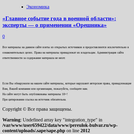
Экономика
«Главное событие года в военной области»:
эксперты — о применении «Орешника»
0
Все материалы на данном сайте взяты из открытых источников и предоставляются исключительно в
ознакомительных целях. Права на материалы принадлежат их владельцам. Администрация сайта
ответственности за содержание материала не несет.
Если Вы обнаружили на нашем сайте материалы, которые нарушают авторские права, принадлежащие
Вам, Вашей компании или организации, пожалуйста, сообщите нам.
На сайте могут быть опубликованы материалы 18+!
При цитировании ссылка на источник обязательна.
Copyright © Все права защищены.
Warning
: Undefined array key "integration_type" in
/var/www/user659422/data/www/pereulok-bulvar.ru/wp-
content/uploads/.sape/sape.php
on line
2012