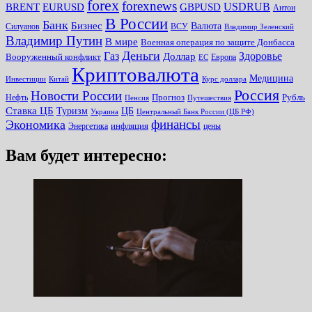
forex
forexnews
BRENT
EURUSD
GBPUSD
USDRUB
Антон
В России
Банк
Бизнес
Валюта
Силуанов
ВСУ
Владимир Зеленский
Владимир Путин
В мире
Военная операция по защите Донбасса
Деньги
Газ
Здоровье
Доллар
Вооруженный конфликт
Европа
ЕС
Криптовалюта
Медицина
Инвестиции
Китай
Курс доллара
Россия
Новости России
Прогноз
Рубль
Нефть
Пенсия
Путешествия
Ставка ЦБ
Туризм
ЦБ
Украина
Центральный Банк России (ЦБ РФ)
финансы
Экономика
инфляция
Энергетика
цены
Вам будет интересно: