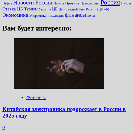
Россия
Новости России
Прогноз
Рубль
Нефть
Пенсия
Путешествия
Ставка ЦБ
Туризм
ЦБ
Украина
Центральный Банк России (ЦБ РФ)
финансы
Экономика
инфляция
Энергетика
цены
Вам будет интересно:
Финансы
Китайская электроника подорожает в России в
2025 году
0