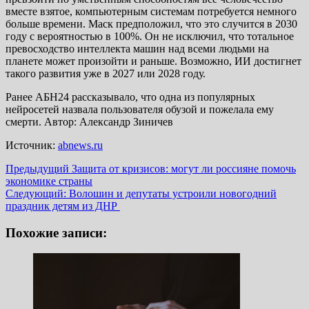
вместе взятое, компьютерным системам потребуется немного
больше времени. Маск предположил, что это случится в 2030
году с вероятностью в 100%. Он не исключил, что тотальное
превосходство интеллекта машин над всеми людьми на
планете может произойти и раньше. Возможно, ИИ достигнет
такого развития уже в 2027 или 2028 году.
Ранее АБН24 рассказывало, что одна из популярных
нейросетей назвала пользователя обузой и пожелала ему
смерти. Автор: Александр Зиничев
Источник:
abnews.ru
Навигация
Предыдущий
Защита от кризисов: могут ли россияне помочь
экономике страны
записи
Следующий:
Волошин и депутаты устроили новогодний
праздник детям из ДНР
Похожие записи: