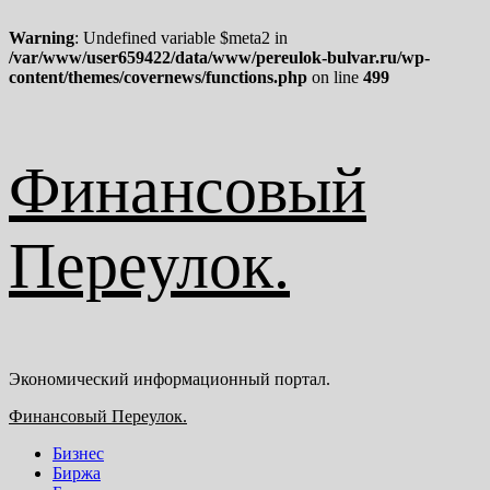
Warning
: Undefined variable $meta2 in
/var/www/user659422/data/www/pereulok-bulvar.ru/wp-
content/themes/covernews/functions.php
on line
499
Перейти
Финансовый
к
содержимому
Переулок.
Экономический информационный портал.
Основное
Финансовый Переулок.
меню
Бизнес
Биржа