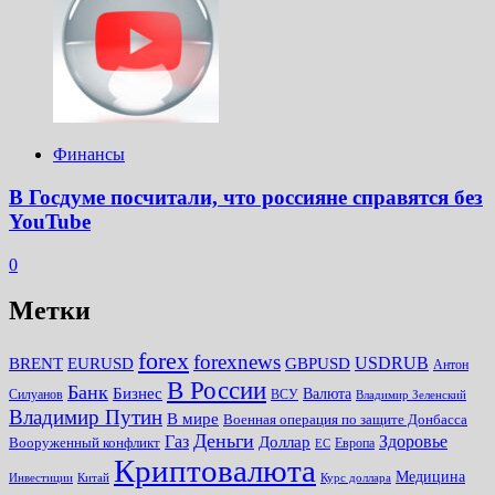
Финансы
В Госдуме посчитали, что россияне справятся без
YouTube
0
Метки
forex
forexnews
BRENT
EURUSD
GBPUSD
USDRUB
Антон
В России
Банк
Бизнес
Валюта
Силуанов
ВСУ
Владимир Зеленский
Владимир Путин
В мире
Военная операция по защите Донбасса
Деньги
Газ
Здоровье
Доллар
Вооруженный конфликт
Европа
ЕС
Криптовалюта
Медицина
Инвестиции
Китай
Курс доллара