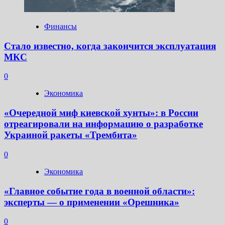
Финансы
Стало известно, когда закончится эксплуатация
МКС
0
Экономика
«Очередной миф киевской хунты»: в России
отреагировали на информацию о разработке
Украиной ракеты «Трембита»
0
Экономика
«Главное событие года в военной области»:
эксперты — о применении «Орешника»
0