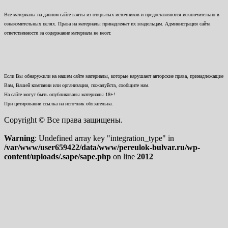
Все материалы на данном сайте взяты из открытых источников и предоставляются исключительно в
ознакомительных целях. Права на материалы принадлежат их владельцам. Администрация сайта
ответственности за содержание материала не несет.
Если Вы обнаружили на нашем сайте материалы, которые нарушают авторские права, принадлежащие
Вам, Вашей компании или организации, пожалуйста, сообщите нам.
На сайте могут быть опубликованы материалы 18+!
При цитировании ссылка на источник обязательна.
Copyright © Все права защищены.
Warning
: Undefined array key "integration_type" in
/var/www/user659422/data/www/pereulok-bulvar.ru/wp-
content/uploads/.sape/sape.php
on line
2012