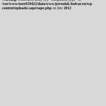
/var/www/user659422/data/www/pereulok-bulvar.ru/wp-
content/uploads/.sape/sape.php
on line
2012