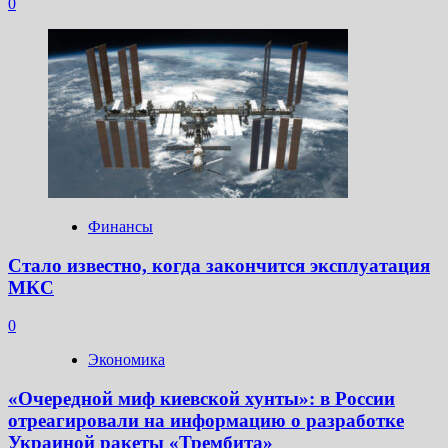
0
Финансы
Стало известно, когда закончится эксплуатация
МКС
0
Экономика
«Очередной миф киевской хунты»: в России
отреагировали на информацию о разработке
Украиной ракеты «Трембита»