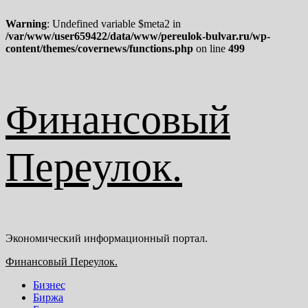
Warning
: Undefined variable $meta2 in
/var/www/user659422/data/www/pereulok-bulvar.ru/wp-
content/themes/covernews/functions.php
on line
499
Перейти
Финансовый
к
содержимому
Переулок.
Экономический информационный портал.
Основное
Финансовый Переулок.
меню
Бизнес
Биржа