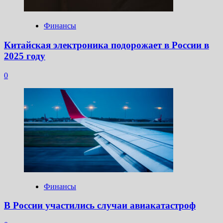
Финансы
Китайская электроника подорожает в России в
2025 году
0
Финансы
В России участились случаи авиакатастроф