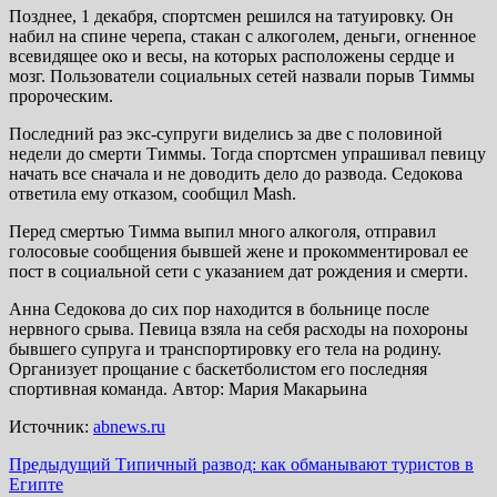
Позднее, 1 декабря, спортсмен решился на татуировку. Он
набил на спине черепа, стакан с алкоголем, деньги, огненное
всевидящее око и весы, на которых расположены сердце и
мозг. Пользователи социальных сетей назвали порыв Тиммы
пророческим.
Последний раз экс-супруги виделись за две с половиной
недели до смерти Тиммы. Тогда спортсмен упрашивал певицу
начать все сначала и не доводить дело до развода. Седокова
ответила ему отказом, сообщил Mash.
Перед смертью Тимма выпил много алкоголя, отправил
голосовые сообщения бывшей жене и прокомментировал ее
пост в социальной сети с указанием дат рождения и смерти.
Анна Седокова до сих пор находится в больнице после
нервного срыва. Певица взяла на себя расходы на похороны
бывшего супруга и транспортировку его тела на родину.
Организует прощание с баскетболистом его последняя
спортивная команда. Автор: Мария Макарьина
Источник:
abnews.ru
Навигация
Предыдущий
Типичный развод: как обманывают туристов в
Египте