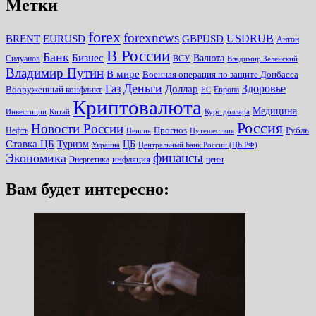
Метки
forex
forexnews
BRENT
EURUSD
GBPUSD
USDRUB
Антон
В России
Банк
Бизнес
Валюта
Силуанов
ВСУ
Владимир Зеленский
Владимир Путин
В мире
Военная операция по защите Донбасса
Деньги
Газ
Здоровье
Доллар
Вооруженный конфликт
Европа
ЕС
Криптовалюта
Медицина
Инвестиции
Китай
Курс доллара
Россия
Новости России
Прогноз
Рубль
Нефть
Пенсия
Путешествия
Ставка ЦБ
Туризм
ЦБ
Украина
Центральный Банк России (ЦБ РФ)
финансы
Экономика
инфляция
Энергетика
цены
Вам будет интересно: