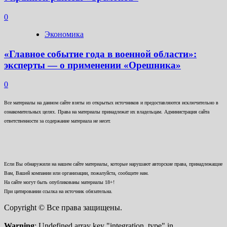
0
Экономика
«Главное событие года в военной области»:
эксперты — о применении «Орешника»
0
Все материалы на данном сайте взяты из открытых источников и предоставляются исключительно в
ознакомительных целях. Права на материалы принадлежат их владельцам. Администрация сайта
ответственности за содержание материала не несет.
Если Вы обнаружили на нашем сайте материалы, которые нарушают авторские права, принадлежащие
Вам, Вашей компании или организации, пожалуйста, сообщите нам.
На сайте могут быть опубликованы материалы 18+!
При цитировании ссылка на источник обязательна.
Copyright © Все права защищены.
Warning
: Undefined array key "integration_type" in