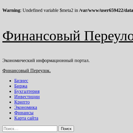
Warning
: Undefined variable $meta2 in
/var/www/user659422/data
Перейти
Финансовый Переуло
к
содержимому
Экономический информационный портал.
Основное
Финансовый Переулок.
меню
Бизнес
Биржа
Бухгалтерия
Инвестиции
Крипто
Экономика
Финансы
Карта сайта
Найти: