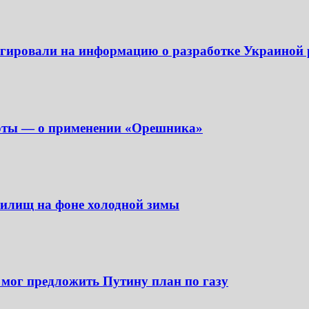
еагировали на информацию о разработке Украиной
перты — о применении «Орешника»
анилищ на фоне холодной зимы
 мог предложить Путину план по газу