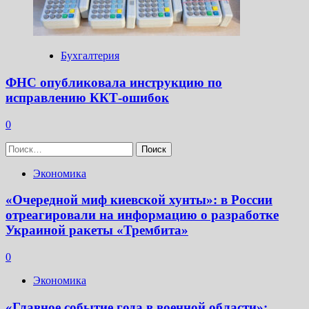
Бухгалтерия
ФНС опубликовала инструкцию по
исправлению ККТ-ошибок
0
Найти:
Экономика
«Очередной миф киевской хунты»: в России
отреагировали на информацию о разработке
Украиной ракеты «Трембита»
0
Экономика
«Главное событие года в военной области»: