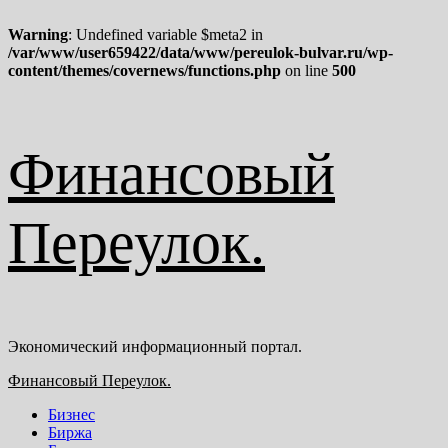
Warning
: Undefined variable $meta2 in
/var/www/user659422/data/www/pereulok-bulvar.ru/wp-
content/themes/covernews/functions.php
on line
500
Перейти
Финансовый
к
содержимому
Переулок.
Экономический информационный портал.
Основное
Финансовый Переулок.
меню
Бизнес
Биржа