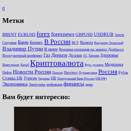
0
Метки
forex
forexnews
BRENT
EURUSD
GBPUSD
USDRUB
Антон
В России
Банк
Бизнес
Валюта
Силуанов
ВСУ
Владимир Зеленский
Владимир Путин
В мире
Военная операция по защите Донбасса
Деньги
Газ
Здоровье
Доллар
Вооруженный конфликт
Европа
ЕС
Криптовалюта
Медицина
Инвестиции
Китай
Курс доллара
Россия
Новости России
Прогноз
Рубль
Нефть
Пенсия
Путешествия
Ставка ЦБ
Туризм
ЦБ
Украина
Центральный Банк России (ЦБ РФ)
финансы
Экономика
инфляция
Энергетика
цены
Вам будет интересно: