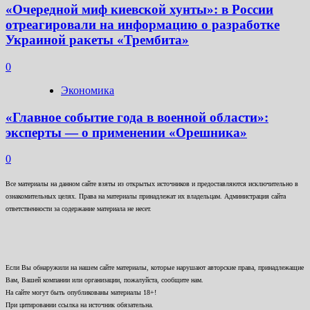
«Очередной миф киевской хунты»: в России
отреагировали на информацию о разработке
Украиной ракеты «Трембита»
0
Экономика
«Главное событие года в военной области»:
эксперты — о применении «Орешника»
0
Все материалы на данном сайте взяты из открытых источников и предоставляются исключительно в
ознакомительных целях. Права на материалы принадлежат их владельцам. Администрация сайта
ответственности за содержание материала не несет.
Если Вы обнаружили на нашем сайте материалы, которые нарушают авторские права, принадлежащие
Вам, Вашей компании или организации, пожалуйста, сообщите нам.
На сайте могут быть опубликованы материалы 18+!
При цитировании ссылка на источник обязательна.