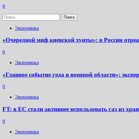
0
Найти:
Экономика
«Очередной миф киевской хунты»: в России отр
0
Экономика
«Главное событие года в военной области»: экс
0
Экономика
FT: в ЕС стали активнее использовать газ из хр
0
Экономика