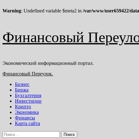
Warning
: Undefined variable $meta2 in
/var/www/user659422/data
Перейти
Финансовый Переуло
к
содержимому
Экономический информационный портал.
Основное
Финансовый Переулок.
меню
Бизнес
Биржа
Бухгалтерия
Инвестиции
Крипто
Экономика
Финансы
Карта сайта
Найти: