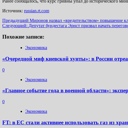
Ранее сообщалось, что курс гривны упал до исторического ми
Источник:
russian.rt.com
Навигация
Предыдущий
Миронов назвал «вредительством» повышение к
Следующий:
Депутат бундестага Эрнст призвал начать перегов
записи
Похожие записи:
Экономика
«Очередной миф киевской хунты»: в России отр
0
Экономика
«Главное событие года в военной области»: экс
0
Экономика
FT: в ЕС стали активнее использовать газ из хр