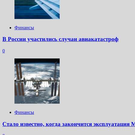
Финансы
В России участились случаи авиакатастроф
0
Финансы
Стало известно, когда закончится эксплуатация