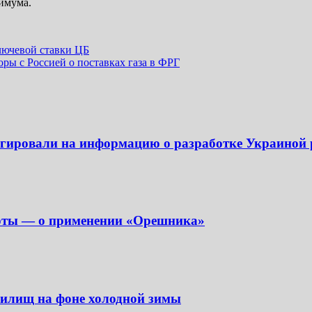
нимума.
лючевой ставки ЦБ
оры с Россией о поставках газа в ФРГ
еагировали на информацию о разработке Украиной
перты — о применении «Орешника»
анилищ на фоне холодной зимы