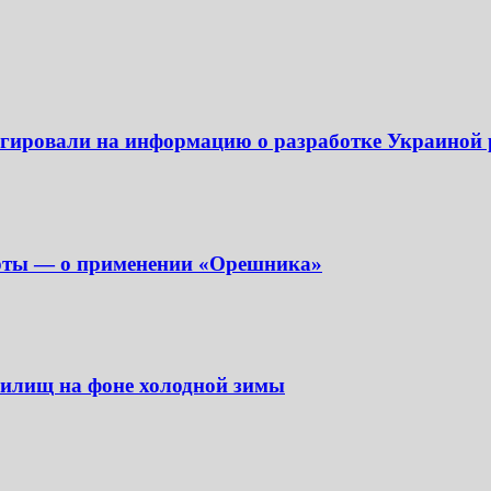
еагировали на информацию о разработке Украиной
перты — о применении «Орешника»
анилищ на фоне холодной зимы