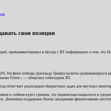
ции
давать свои позиции
ций, прокомментировал в беседе с RT информацию о том, что Н
4,2%. На фоне победы Дональда Трампа валюты развивающихся 
ынке Forex», — объяснил собеседник RT.
гда облегчает реализацию бюджетных задач для местных монета
яемом и гибком курсе гривны, эта украинская нацвалюта в сред
ивен. Динамика поддержки Киева западными финансовыми инстит