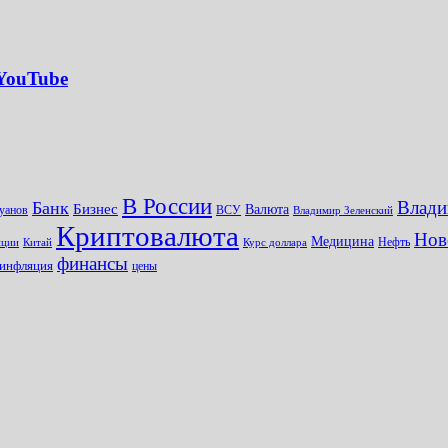
 YouTube
В России
Влади
Банк
Бизнес
Валюта
уанов
ВСУ
Владимир Зеленский
Криптовалюта
Нов
Медицина
Нефть
иции
Китай
Курс доллара
финансы
инфляция
цены