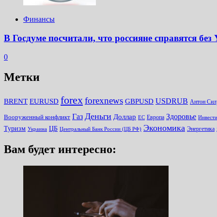
Финансы
В Госдуме посчитали, что россияне справятся без
0
Метки
forex
forexnews
BRENT
EURUSD
GBPUSD
USDRUB
Антон Сил
Деньги
Газ
Здоровье
Доллар
Вооруженный конфликт
Европа
Инвест
ЕС
Экономика
Туризм
ЦБ
Энергетика
Украина
Центральный Банк России (ЦБ РФ)
Вам будет интересно: