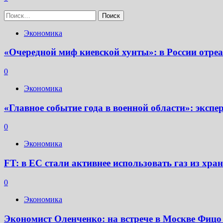
Найти:
Экономика
«Очередной миф киевской хунты»: в России отр
0
Экономика
«Главное событие года в военной области»: экс
0
Экономика
FT: в ЕС стали активнее использовать газ из хр
0
Экономика
Экономист Оленченко: на встрече в Москве Фицо