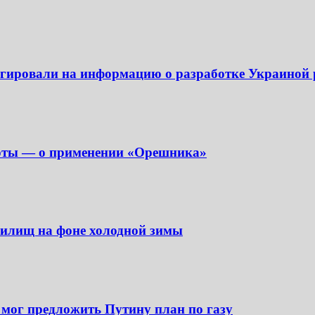
еагировали на информацию о разработке Украиной
перты — о применении «Орешника»
анилищ на фоне холодной зимы
 мог предложить Путину план по газу