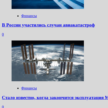
Финансы
В России участились случаи авиакатастроф
0
Финансы
Стало известно, когда закончится эксплуатация
0