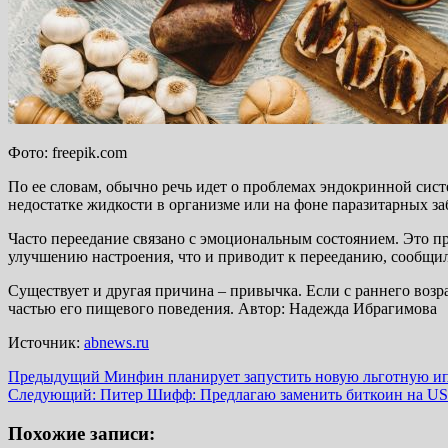
Фото: freepik.com
По ее словам, обычно речь идет о проблемах эндокринной сис
недостатке жидкости в организме или на фоне паразитарных за
Часто переедание связано с эмоциональным состоянием. Это про
улучшению настроения, что и приводит к перееданию, сообщи
Существует и другая причина – привычка. Если с раннего возрас
частью его пищевого поведения. Автор: Надежда Ибрагимова
Источник:
abnews.ru
Навигация
Предыдущий
Минфин планирует запустить новую льготную и
Следующий:
Питер Шифф: Предлагаю заменить биткоин на US
записи
Похожие записи: