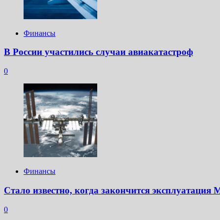
Финансы
В России участились случаи авиакатастроф
0
Финансы
Стало известно, когда закончится эксплуатация
0