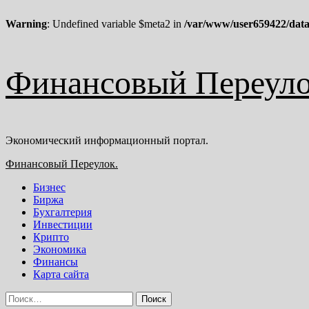
Warning
: Undefined variable $meta2 in
/var/www/user659422/data
Перейти
Финансовый Переуло
к
содержимому
Экономический информационный портал.
Основное
Финансовый Переулок.
меню
Бизнес
Биржа
Бухгалтерия
Инвестиции
Крипто
Экономика
Финансы
Карта сайта
Найти: