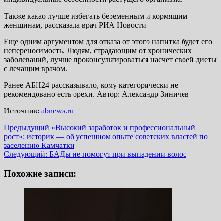
Также какао лучше избегать беременным и кормящим
женщинам, рассказала врач РИА Новости.
Еще одним аргументом для отказа от этого напитка будет его
непереносимость. Людям, страдающим от хронических
заболеваний, лучше проконсультироваться насчет своей диеты
с лечащим врачом.
Ранее АБН24 рассказывало, кому категорически не
рекомендовано есть орехи. Автор: Александр Зиничев
Источник:
abnews.ru
Навигация
Предыдущий
«Высокий заработок и профессиональный
рост»: историк — об успешном опыте советских властей по
записи
заселению Камчатки
Следующий:
БАДы не помогут при выпадении волос
Похожие записи: