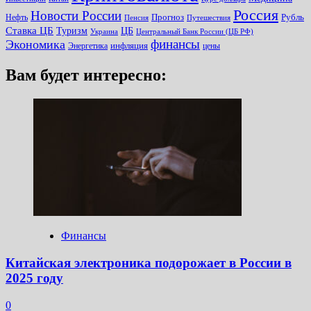
Россия
Новости России
Прогноз
Рубль
Нефть
Пенсия
Путешествия
Ставка ЦБ
Туризм
ЦБ
Украина
Центральный Банк России (ЦБ РФ)
финансы
Экономика
инфляция
Энергетика
цены
Вам будет интересно:
Финансы
Китайская электроника подорожает в России в
2025 году
0