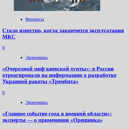
Финансы
Стало известно, когда закончится эксплуатация
МКС
0
Экономика
«Очередной миф киевской хунты»: в России
отреагировали на информацию о разработке
Украиной ракеты «Трембита»
0
Экономика
«Главное событие года в военной области»:
эксперты — о применении «Орешника»