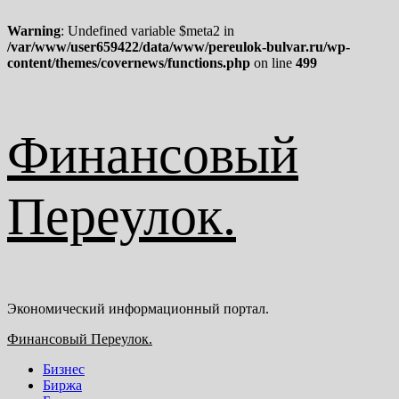
Warning
: Undefined variable $meta2 in
/var/www/user659422/data/www/pereulok-bulvar.ru/wp-
content/themes/covernews/functions.php
on line
499
Перейти
Финансовый
к
содержимому
Переулок.
Экономический информационный портал.
Основное
Финансовый Переулок.
меню
Бизнес
Биржа