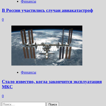
Финансы
В России участились случаи авиакатастроф
0
Финансы
Стало известно, когда закончится эксплуатация
МКС
0
Найти: