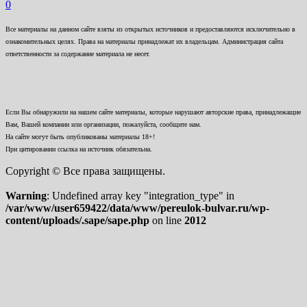
0
Все материалы на данном сайте взяты из открытых источников и предоставляются исключительно в
ознакомительных целях. Права на материалы принадлежат их владельцам. Администрация сайта
ответственности за содержание материала не несет.
Если Вы обнаружили на нашем сайте материалы, которые нарушают авторские права, принадлежащие
Вам, Вашей компании или организации, пожалуйста, сообщите нам.
На сайте могут быть опубликованы материалы 18+!
При цитировании ссылка на источник обязательна.
Copyright © Все права защищены.
Warning
: Undefined array key "integration_type" in
/var/www/user659422/data/www/pereulok-bulvar.ru/wp-
content/uploads/.sape/sape.php
on line
2012