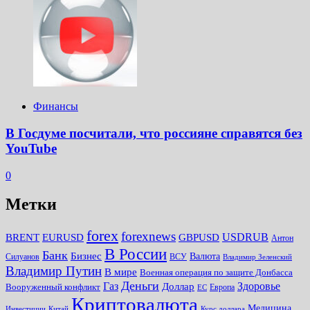
Финансы
В Госдуме посчитали, что россияне справятся без
YouTube
0
Метки
forex
forexnews
BRENT
EURUSD
GBPUSD
USDRUB
Антон
В России
Банк
Бизнес
Валюта
Силуанов
ВСУ
Владимир Зеленский
Владимир Путин
В мире
Военная операция по защите Донбасса
Деньги
Газ
Здоровье
Доллар
Вооруженный конфликт
Европа
ЕС
Криптовалюта
Медицина
Инвестиции
Китай
Курс доллара