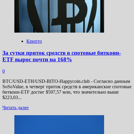
ареста
блогеру
Битмама
Крипто
За сутки приток средств в спотовые биткоин-
ETF вырос почти на 168%
0
BTC/USD-ETH/USD-BITO-Happycoin.club - Согласно данным
SoSoValue, в четверг приток средств в американские спотовые
биткоин-ETF достиг $597,57 млн, что значительно выше
$223,03...
Прочитать
Читать далее
больше
о
За
сутки