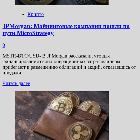
Крипто
JPMorgan: Майнинговые компании пошли по
пути MicroStrategy
0
MSTR-BTC/USD- В JPMorgan рассказали, что для
финансирования своих операционных затрат майнеры
прибегают к размещению облигаций и акций, отказавшись от
продажи...
Прочитать
Читать далее
больше
о
JPMorgan:
Майнинговые
компании
пошли
по
пути
MicroStrategy