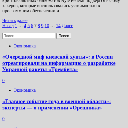
криптовалютных банкоматов Byte Federal подвергся взлому
хакеров, которые воспользовались уязвимостью в
программном обеспечении и...
Прочитать
Читать далее
Пагинация
больше
Назад
1
…
4
5
6
7
8
9
10
…
14
Далее
о
записей
Найти:
У
оператора
Экономика
криптоматов
Byte
Federal
«Очередной миф киевской хунты»: в России
украли
отреагировали на информацию о разработке
данные
Украиной ракеты «Трембита»
58
000
0
человек
Экономика
«Главное событие года в военной области»:
эксперты — о применении «Орешника»
0