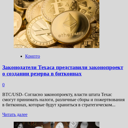
Куинтенц
стал
кандидатом
на
пост
главы
Комиссии
по
торговле
товарными
фьючерсами
Крипто
США
Законодатели Техаса представили законопроект
о создании резерва в биткоинах
0
BTC/USD- Согласно законопроекту, власти штата Техас
смогут принимать налоги, различные сборы и пожертвования
в биткоинах, которые будут храниться в стратегическом...
Прочитать
Читать далее
больше
о