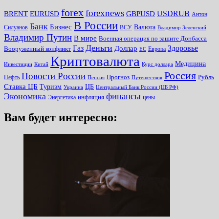
forex
forexnews
BRENT
EURUSD
GBPUSD
USDRUB
Антон
В России
Банк
Бизнес
Валюта
Силуанов
ВСУ
Владимир Зеленский
Владимир Путин
В мире
Военная операция по защите Донбасса
Деньги
Газ
Здоровье
Доллар
Вооруженный конфликт
Европа
ЕС
Криптовалюта
Медицина
Инвестиции
Китай
Курс доллара
Россия
Новости России
Прогноз
Рубль
Нефть
Пенсия
Путешествия
Ставка ЦБ
Туризм
ЦБ
Украина
Центральный Банк России (ЦБ РФ)
финансы
Экономика
инфляция
Энергетика
цены
Вам будет интересно: