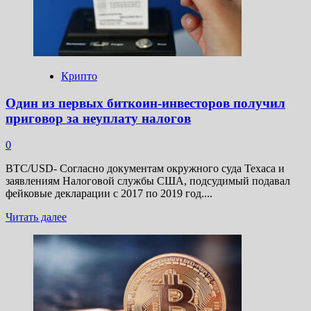
криптовалюты
Крипто
Один из первых биткоин-инвесторов получил
приговор за неуплату налогов
0
BTC/USD- Согласно документам окружного суда Техаса и
заявлениям Налоговой службы США, подсудимый подавал
фейковые декларации c 2017 по 2019 год....
Прочитать
Читать далее
больше
о
Один
из
первых
биткоин-
инвесторов