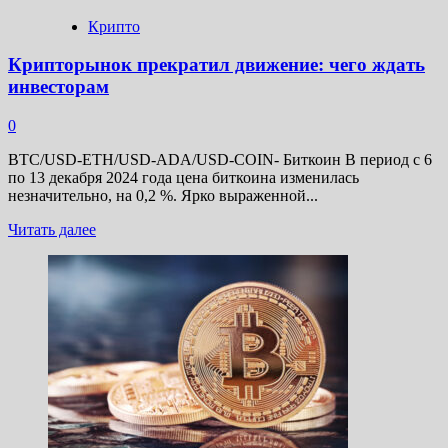
Крипто
Крипторынок прекратил движение: чего ждать
инвесторам
0
BTC/USD-ETH/USD-ADA/USD-COIN- Биткоин В период с 6
по 13 декабря 2024 года цена биткоина изменилась
незначительно, на 0,2 %. Ярко выраженной...
Прочитать
Читать далее
больше
о
Крипторынок
прекратил
движение:
чего
ждать
инвесторам