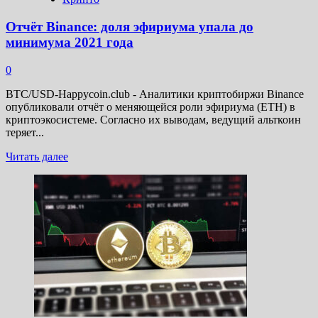
требует
$1
Отчёт Binance: доля эфириума упала до
млрд
минимума 2021 года
0
BTC/USD-Happycoin.club - Аналитики криптобиржи Binance
опубликовали отчёт о меняющейся роли эфириума (ETH) в
криптоэкосистеме. Согласно их выводам, ведущий альткоин
теряет...
Прочитать
Читать далее
больше
о
Отчёт
Binance:
доля
эфириума
упала
до
минимума
2021
года