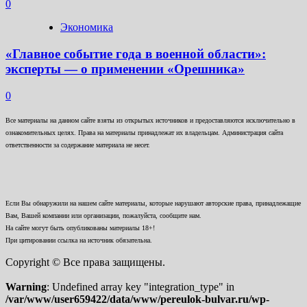
0
Экономика
«Главное событие года в военной области»:
эксперты — о применении «Орешника»
0
Все материалы на данном сайте взяты из открытых источников и предоставляются исключительно в
ознакомительных целях. Права на материалы принадлежат их владельцам. Администрация сайта
ответственности за содержание материала не несет.
Если Вы обнаружили на нашем сайте материалы, которые нарушают авторские права, принадлежащие
Вам, Вашей компании или организации, пожалуйста, сообщите нам.
На сайте могут быть опубликованы материалы 18+!
При цитировании ссылка на источник обязательна.
Copyright © Все права защищены.
Warning
: Undefined array key "integration_type" in
/var/www/user659422/data/www/pereulok-bulvar.ru/wp-