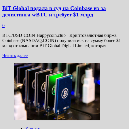
BiT Global подала в суд на Coinbase из-за
делистинга wBTC и требует $1 млрд
0
BTC/USD-COIN-Happycoin.club - Криптовалютная биржа
Coinbase (NASDAQ:COIN) получила иск на сумму более $1
млрд от компании BiT Global Digital Limited, которая...
Прочитать
Читать далее
больше
о
BiT
Global
подала
в
суд
на
Coinbase
из-
за
делистинга
wBTC
и
Крипто