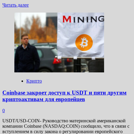
Прочитать
Читать далее
больше
о
BlackRock:
Риск
инвестиций
в
биткоины
не
превышает
риски
индекса
S&P
500
Крипто
Coinbase закроет доступ к USDT и пяти другим
криптоактивам для европейцев
0
USDT/USD-COIN- Руководство материнской американской
компании Coinbase (NASDAQ:COIN) сообщило, что в связи с
вступлением в силу закона о регулировании европейского