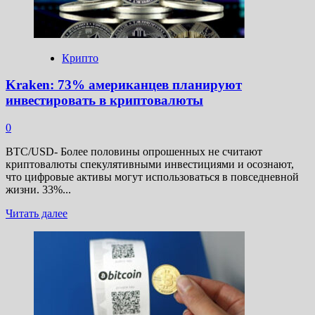
Cybercrime
Крипто
Kraken: 73% американцев планируют
инвестировать в криптовалюты
0
BTC/USD- Более половины опрошенных не считают
криптовалюты спекулятивными инвестициями и осознают,
что цифровые активы могут использоваться в повседневной
жизни. 33%...
Прочитать
Читать далее
больше
о
Kraken:
73%
американцев
планируют
инвестировать
в