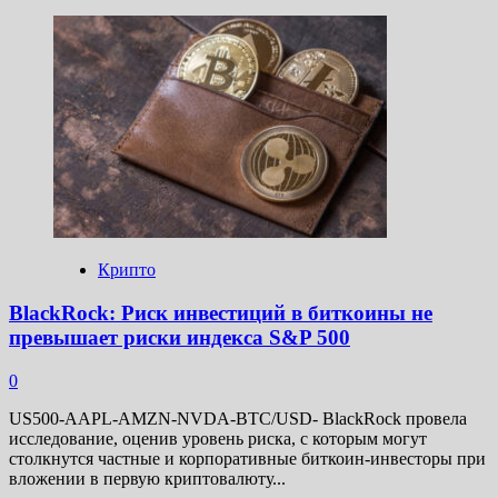
больше
о
Эрик
Трамп:
Криптокредитор
World
Liberty
не
связан
с
финансированием
ХАМАС
Крипто
BlackRock: Риск инвестиций в биткоины не
превышает риски индекса S&P 500
0
US500-AAPL-AMZN-NVDA-BTC/USD- BlackRock провела
исследование, оценив уровень риска, с которым могут
столкнутся частные и корпоративные биткоин-инвесторы при
вложении в первую криптовалюту...