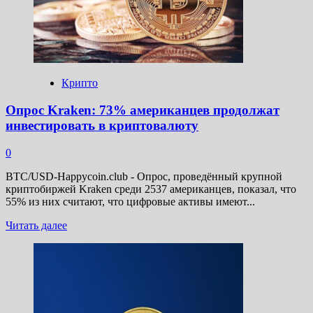
получил
приговор
за
неуплату
налогов
Крипто
Опрос Kraken: 73% американцев продолжат
инвестировать в криптовалюту
0
BTC/USD-Happycoin.club - Опрос, проведённый крупной
криптобиржей Kraken среди 2537 американцев, показал, что
55% из них считают, что цифровые активы имеют...
Прочитать
Читать далее
больше
о
Опрос
Kraken:
73%
американцев
продолжат