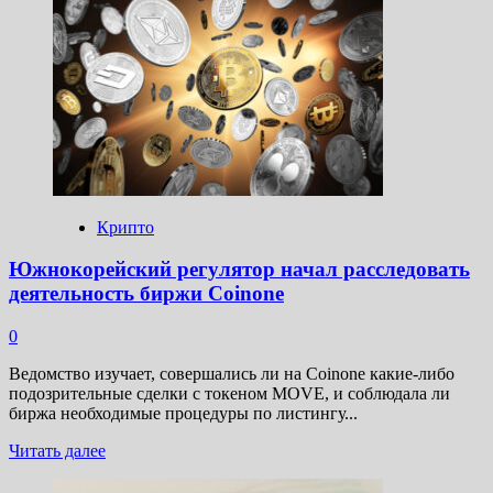
Законодатели
Техаса
представили
законопроект
о
создании
резерва
в
биткоинах
Крипто
Южнокорейский регулятор начал расследовать
деятельность биржи Coinone
0
Ведомство изучает, совершались ли на Coinone какие-либо
подозрительные сделки с токеном MOVE, и соблюдала ли
биржа необходимые процедуры по листингу...
Прочитать
Читать далее
больше
о