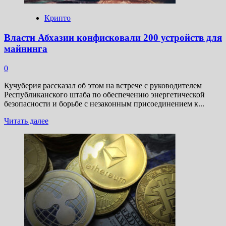
Крипто
Власти Абхазии конфисковали 200 устройств для
майнинга
0
Кучуберия рассказал об этом на встрече с руководителем
Республиканского штаба по обеспечению энергетической
безопасности и борьбе с незаконным присоединением к...
Прочитать
Читать далее
больше
о
Власти
Абхазии
конфисковали
200
устройств
для
майнинга