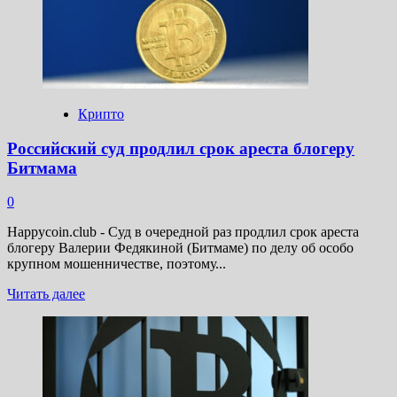
инвестировать
в
криптовалюту
Крипто
Российский суд продлил срок ареста блогеру
Битмама
0
Happycoin.club - Суд в очередной раз продлил срок ареста
блогеру Валерии Федякиной (Битмаме) по делу об особо
крупном мошенничестве, поэтому...
Прочитать
Читать далее
больше
о
Российский
суд
продлил
срок