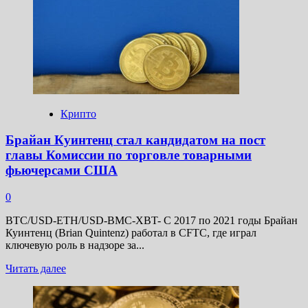
приток
средств
в
спотовые
биткоин-
ETF
вырос
почти
на
168%
Крипто
Брайан Куинтенц стал кандидатом на пост
главы Комиссии по торговле товарными
фьючерсами США
0
BTC/USD-ETH/USD-BMC-XBT- С 2017 по 2021 годы Брайан
Куинтенц (Brian Quintenz) работал в CFTC, где играл
ключевую роль в надзоре за...
Прочитать
Читать далее
больше
о
Брайан