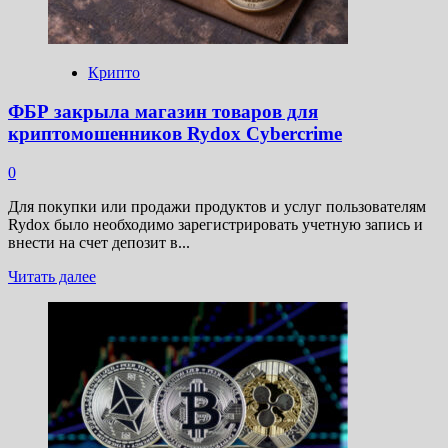
Крипто
ФБР закрыла магазин товаров для
криптомошенников Rydox Cybercrime
0
Для покупки или продажи продуктов и услуг пользователям
Rydox было необходимо зарегистрировать учетную запись и
внести на счет депозит в...
Прочитать
Читать далее
больше
о
ФБР
закрыла
магазин
товаров
для
криптомошенников
Rydox