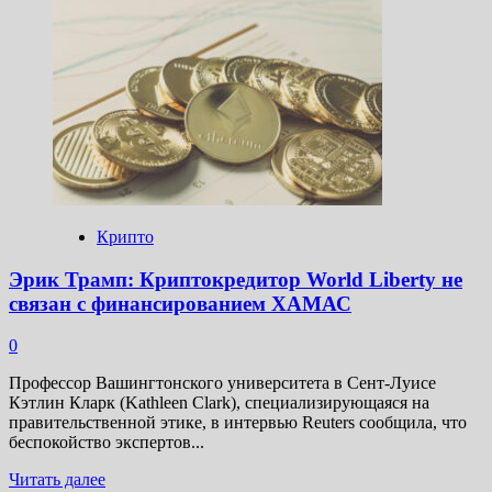
Южнокорейский
регулятор
начал
расследовать
деятельность
биржи
Coinone
Крипто
Эрик Трамп: Криптокредитор World Liberty не
связан с финансированием ХАМАС
0
Профессор Вашингтонского университета в Сент-Луисе
Кэтлин Кларк (Kathleen Clark), специализирующаяся на
правительственной этике, в интервью Reuters сообщила, что
беспокойство экспертов...
Прочитать
Читать далее