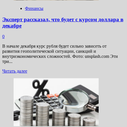
в 2024
году
Финансы
Эксперт рассказал, что будет с курсом доллара в
декабре
0
В начале декабря курс рубля будет сильно зависеть от
развития геополитической ситуации, санкций и
внутриэкономических сложностей. Фото: unsplash.com Эти
три...
Прочитать
Читать далее
больше
о
Эксперт
рассказал,
что
будет
с
курсом
доллара
в
декабре