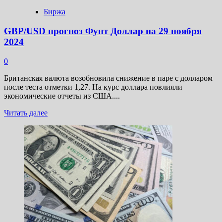
Биржа
GBP/USD прогноз Фунт Доллар на 29 ноября
2024
0
Британская валюта возобновила снижение в паре с долларом
после теста отметки 1,27. На курс доллара повлияли
экономические отчеты из США....
Прочитать
Читать далее
больше
о
GBP/USD
прогноз
Фунт
Доллар
на
29
ноября
2024