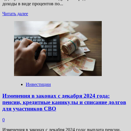
доходы в виде процентов по...
Прочитать
Читать далее
больше
о
Необлагаемый
доход
для
налога
по
вкладам
по
итогам
2024
года
составит
Инвестиции
₽210
тыс.
Изменения в законах с декабря 2024 года:
пенсии, кредитные каникулы и списание долгов
для участников СВО
0
Изменения в законах с декабря 2024 года: выплата пенсии,