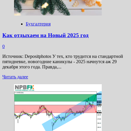
изменить
в
течение
года
Бухгалтерия
Как отдыхаем на Новый 2025 год
0
Источник: Depositphotos У тех, кто трудится на стандартной
пятидневке, новогодние каникулы - 2025 начнутся аж 29
декабря этого года. Правда,...
Прочитать
Читать далее
больше
о
Как
отдыхаем
на
Новый
2025
год