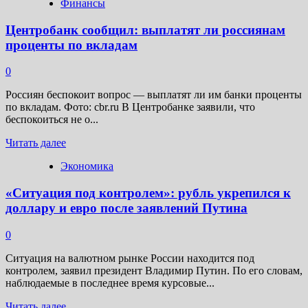
Финансы
Центробанк сообщил: выплатят ли россиянам
проценты по вкладам
0
Россиян беспокоит вопрос — выплатят ли им банки проценты
по вкладам. Фото: cbr.ru В Центробанке заявили, что
беспокоиться не о...
Прочитать
Читать далее
больше
Экономика
о
Центробанк
«Ситуация под контролем»: рубль укрепился к
сообщил:
выплатят
доллару и евро после заявлений Путина
ли
россиянам
0
проценты
по
Ситуация на валютном рынке России находится под
вкладам
контролем, заявил президент Владимир Путин. По его словам,
наблюдаемые в последнее время курсовые...
Прочитать
Читать далее