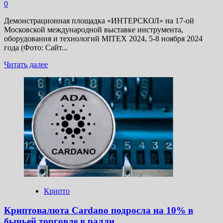
0
Демонстрационная площадка «ИНТЕРСКОЛ» на 17-ой
Московской международной выставке инструмента,
оборудования и технологий MITEX 2024, 5-8 ноября 2024
года (Фото: Сайт...
Прочитать
Читать далее
больше
о
Производитель
электроинструмента
«Интерскол»
планирует
провести
pre-
IPO
на
Мосбирже
в
декабре
2024
Крипто
года
—
Криптовалюта Cardano подросла на 10% в
январе
бычьей торговле в ралли