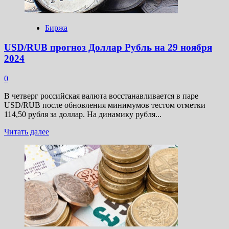
Биржа
USD/RUB прогноз Доллар Рубль на 29 ноября
2024
0
В четверг российская валюта восстанавливается в паре
USD/RUB после обновления минимумов тестом отметки
114,50 рубля за доллар. На динамику рубля...
Прочитать
Читать далее
больше
о
USD/RUB
прогноз
Доллар
Рубль
на
29
ноября
2024