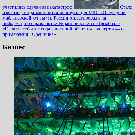
участились случаи авиакатастроф
Стало
известно, когда закончится эксплуатация МКС
«Очередной
миф киевской хунты»: в России отреагировали на
информацию о разработке Украиной ракеты «Трембита»
«Главное событие года в военной области»: эксперты — о
применении «Орешника»
Бизнес