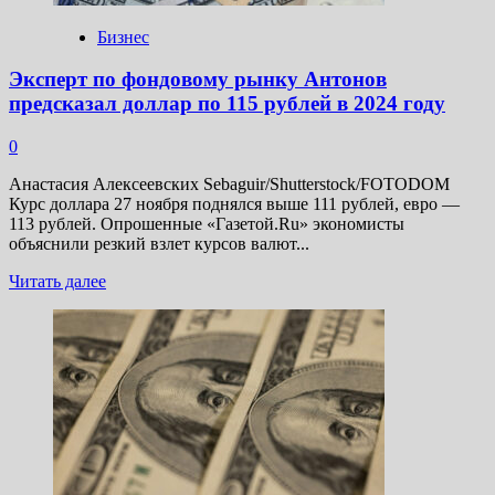
Бизнес
Эксперт по фондовому рынку Антонов
предсказал доллар по 115 рублей в 2024 году
0
Анастасия Алексеевских Sebaguir/Shutterstock/FOTODOM
Курс доллара 27 ноября поднялся выше 111 рублей, евро —
113 рублей. Опрошенные «Газетой.Ru» экономисты
объяснили резкий взлет курсов валют...
Прочитать
Читать далее
больше
о
Эксперт
по фондовому
рынку
Антонов
предсказал
доллар
по 115
рублей