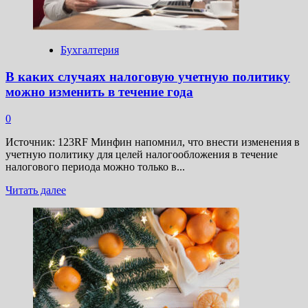
Бухгалтерия
В каких случаях налоговую учетную политику
можно изменить в течение года
0
Источник: 123RF Минфин напомнил, что внести изменения в
учетную политику для целей налогообложения в течение
налогового периода можно только в...
Прочитать
Читать далее
больше
о
В
каких
случаях
налоговую
учетную
политику
можно