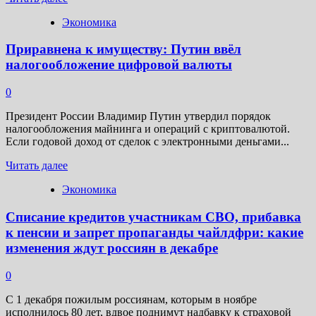
больше
Экономика
о
«Ситуация
Приравнена к имуществу: Путин ввёл
под
контролем»:
налогообложение цифровой валюты
рубль
укрепился
0
к
доллару
Президент России Владимир Путин утвердил порядок
и
налогообложения майнинга и операций с криптовалютой.
евро
Если годовой доход от сделок с электронными деньгами...
после
заявлений
Прочитать
Читать далее
Путина
больше
Экономика
о
Приравнена
Списание кредитов участникам СВО, прибавка
к
имуществу:
к пенсии и запрет пропаганды чайлдфри: какие
Путин
изменения ждут россиян в декабре
ввёл
налогообложение
0
цифровой
валюты
С 1 декабря пожилым россиянам, которым в ноябре
исполнилось 80 лет, вдвое поднимут надбавку к страховой