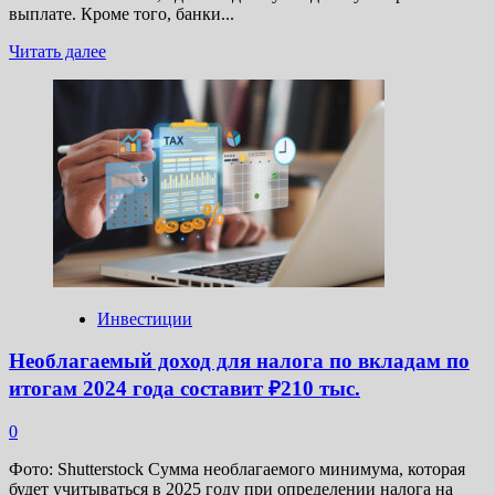
выплате. Кроме того, банки...
Прочитать
Читать далее
больше
о
Списание
кредитов
участникам
СВО,
прибавка
к
пенсии
и
запрет
пропаганды
чайлдфри:
Инвестиции
какие
изменения
Необлагаемый доход для налога по вкладам по
ждут
итогам 2024 года составит ₽210 тыс.
россиян
в
декабре
0
Фото: Shutterstock Сумма необлагаемого минимума, которая
будет учитываться в 2025 году при определении налога на