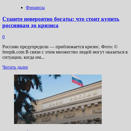
Финансы
Станете невероятно богаты: что стоит купить
россиянам до кризиса
0
Россиян предупредили — приближается кризис. Фото: ©
freepik.com В связи с этим множество людей могут оказаться в
ситуации, когда им...
Прочитать
Читать далее
больше
о
Станете
невероятно
богаты:
что
стоит
купить
россиянам
до
кризиса