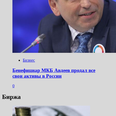
Бизнес
Бенефициар МКБ Авдеев продал все
свои активы в России
0
Биржа