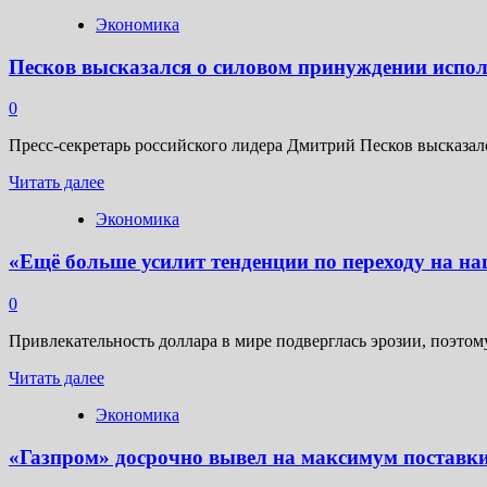
больше
вместо
Экономика
о
роста
В
ставки
Песков высказался о силовом принуждении испол
Сбербанке
допустили
повышение
0
ключевой
ставки
Пресс-секретарь российского лидера Дмитрий Песков высказалс
в
Прочитать
декабре
Читать далее
больше
до
Экономика
о
23%
Песков
«Ещё больше усилит тенденции по переходу на н
высказался
о
силовом
0
принуждении
использовать
Привлекательность доллара в мире подверглась эрозии, поэтому
доллар
Прочитать
Читать далее
больше
Экономика
о
«Ещё
«Газпром» досрочно вывел на максимум поставки
больше
усилит