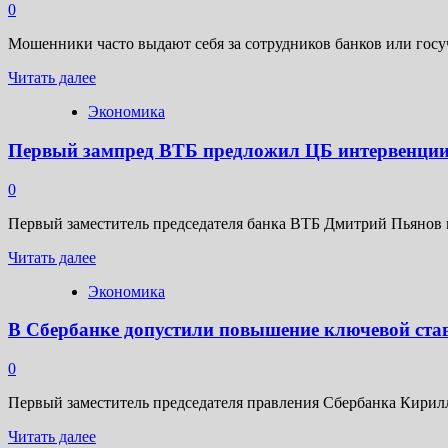
на
0
один
с
Мошенники часто выдают себя за сотрудников банков или госу
Россией»:
Прочитать
Зеленский
Читать далее
больше
настаивает
Экономика
о
на
Россиянам
участии
Первый зампред ВТБ предложил ЦБ интервенции 
дали
ЕС
советы,
и
как
НАТО
0
обезопасить
в
свои
возможных
Первый заместитель председателя банка ВТБ Дмитрий Пьянов пр
вклады
переговорах
Прочитать
Читать далее
с
больше
РФ
Экономика
о
Первый
В Сбербанке допустили повышение ключевой став
зампред
ВТБ
предложил
0
ЦБ
интервенции
Первый заместитель председателя правления Сбербанка Кирилл 
для
Прочитать
рубля
Читать далее