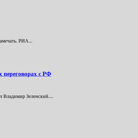
амечать. РИА...
х переговорах с РФ
 Владимир Зеленский....