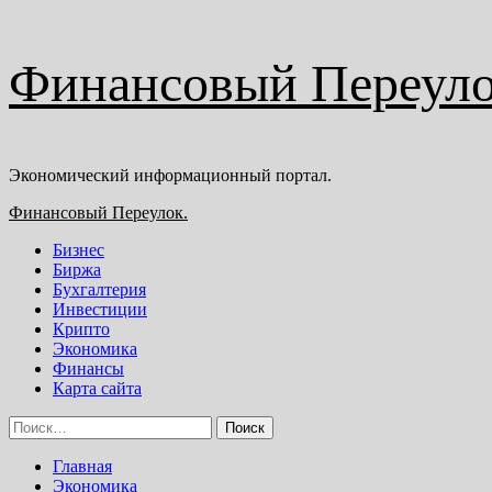
Перейти
Финансовый Переуло
к
содержимому
Экономический информационный портал.
Основное
Финансовый Переулок.
меню
Бизнес
Биржа
Бухгалтерия
Инвестиции
Крипто
Экономика
Финансы
Карта сайта
Найти:
Главная
Экономика