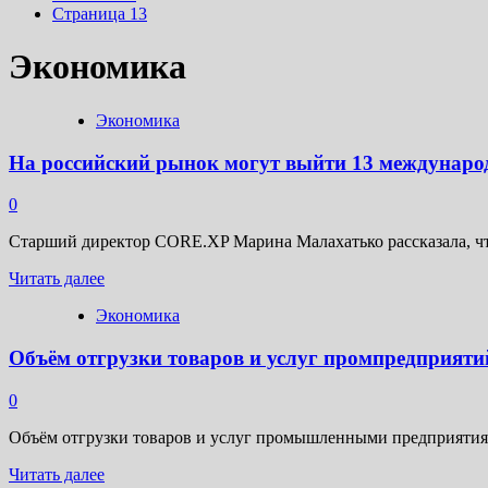
Страница 13
Экономика
Экономика
На российский рынок могут выйти 13 междунаро
0
Старший директор СORE.XP Марина Малахатько рассказала, чт
Прочитать
Читать далее
больше
Экономика
о
На
Объём отгрузки товаров и услуг промпредприяти
российский
рынок
могут
0
выйти
13
Объём отгрузки товаров и услуг промышленными предприятиями 
международных
Прочитать
брендов
Читать далее