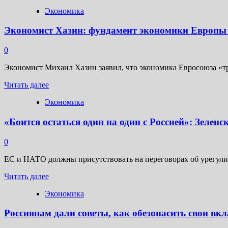
больше
Экономика
о
Объём
Экономист Хазин: фундамент экономики Европы
отгрузки
товаров
и
0
услуг
промпредприятий
Экономист Михаил Хазин заявил, что экономика Евросоюза «тре
Подмосковья
Прочитать
вырос
Читать далее
больше
на
Экономика
о
20%
Экономист
за
«Боится остаться один на один с Россией»: Зеле
Хазин:
год
фундамент
экономики
0
Европы
разрушается
ЕС и НАТО должны присутствовать на переговорах об урегулир
Прочитать
Читать далее
больше
Экономика
о
«Боится
Россиянам дали советы, как обезопасить свои вк
остаться
один