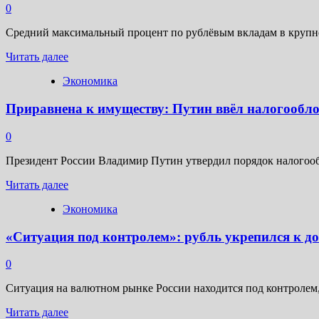
чем
0
вызвано
рекордное
Средний максимальный процент по рублёвым вкладам в крупней
с
Прочитать
марта
Читать далее
больше
2022
Экономика
о
года
Исторический
ослабление
Приравнена к имуществу: Путин ввёл налогообл
максимум:
рубля
средние
ставки
0
по
вкладам
Президент России Владимир Путин утвердил порядок налогообл
в
Прочитать
России
Читать далее
больше
превысили
Экономика
о
21,5%
Приравнена
годовых
«Ситуация под контролем»: рубль укрепился к до
к
имуществу:
Путин
0
ввёл
налогообложение
Ситуация на валютном рынке России находится под контролем,
цифровой
Прочитать
валюты
Читать далее