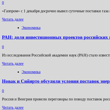
тенденции
0
по
переходу
«Газпром» с 1 декабря досрочно вывел суточные поставки газ
на
Прочитать
национальные
Читать далее
больше
валюты»:
Экономика
о
в
«Газпром»
Кремле
РАН: доля инвестиционных проектов российских к
досрочно
ответили
вывел
на
на
угрозы
0
максимум
Трампа
поставки
в
Из исследования Российской академии наук (РАН) стало извест
газа
адрес
Прочитать
в
Читать далее
БРИКС
больше
Китай
Экономика
о
по
РАН:
«Силе
Новак и Сийярто обсудили условия поставок энер
доля
Сибири»
инвестиционных
проектов
0
российских
компаний
Россия и Венгрия провели переговоры по поводу поставок рос
достигла
Прочитать
рекорда
Читать далее